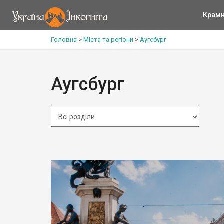
Крам
Головна
>
Міста та регіони
>
Аугсбург
Аугсбург