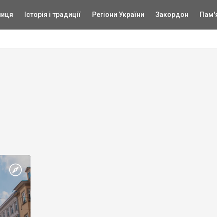
ниця
Історія і традиції
Регіони України
Закордон
Пам'