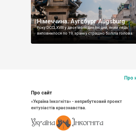
Німеччина. Аугсбург Augsburg
Року DCCLXVIII у двох молодих людей, яким ледь
виповнилося по 19, зранку страшно боліла голова.
Про 
Про сайт
«Україна Інкогніта» - неприбутковий проект
ентузіастів краєзнавства.