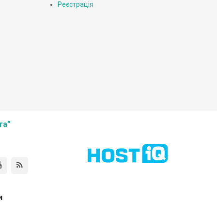
Реєстрація
та”
и