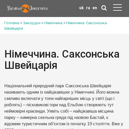
uk
ru
en
Головна
>
Закордон
>
Німеччина
>
Німеччина. Саксонська
Швейцарія
Німеччина. Саксонська
Швейцарія
Національний природний парк Саксонська Швейцарія
називають одним із найцікавіших у Німеччині. Його можна
сміливо включати у топи найгарніших місць у світі (що і
роблять) – пісковикові гори над Ельбою створюють тут
неймовірні краєвиди. Уявіть собі – найцікавіша місцина
парку – химерна скельна гряда під назвою Бастай, є
відомим туристичним об’єктом із початку 19 століття. Вже у