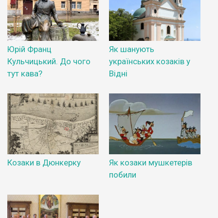
Юрій Франц
Як шанують
Кульчицький. До чого
українських козаків у
тут кава?
Відні
Козаки в Дюнкерку
Як козаки мушкетерів
побили