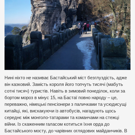
Нині ніхто не називає Бастайський міст безглуздість, адже
він казковий. Замість короля його топчуть тисячі (мабуть
сотні тисяч) туристів. Навіть в зимовий понеділок, коли за
бортом мороз в мінус 15, на Бастаї повно народу – це,
переважно, німецькі пенсіонери з паличками та усюдисущі
китайці, які, вискакуючи із автобусів, нагадують щось
середнє між монголо-татарами та команчами на стежці
війни. Із скаженним галасом котиться їхня орда до
Бастайського мосту, до чарівних оглядових майданчиків. В