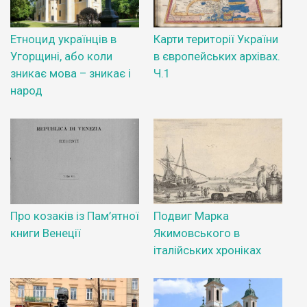
Етноцид українців в
Карти території України
Угорщині, або коли
в європейських архівах.
зникає мова – зникає і
Ч.1
народ
Про козаків із Пам’ятної
Подвиг Марка
книги Венеції
Якимовського в
італійських хроніках