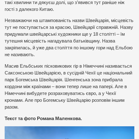
такі хвилини ти дякуєш долі, що з’явився тут раніше ніж
гості з далекого Китаю.
Незважаючи на штампованість назви Швейцарія, місцевість
тут не поступається за красою, Швейцарії справжній. Назву
придумали швейцарські художники ще у 18 столітті – їм
тутешня місцевість нагадувала батьківщину. Назва
закріпилась, й уже два століття по іншому гори над Ельбою
не називають.
Масив Ельбських пісковикових гір в Німеччині називається
Саксонською Швейцарією, в сусідній Чехії це національний
парк Богемська Швейцарія. Шенгенська зона прибрала
кордони між країнами – вони тепер лише на папері. Але в
Німеччині вибудете розраховуватись євро, а у Чехії
кронами. Але про Богемську Швейцарію розповім іншим
разом.
Текст та фото Романа Маленкова.