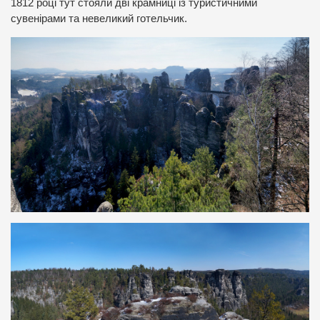
1812 році тут стояли дві крамниці із туристичними
сувенірами та невеликий готельчик.