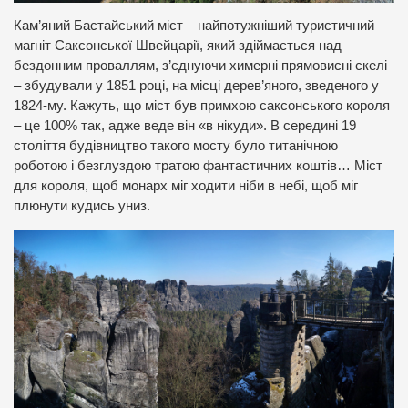
Кам’яний Бастайський міст – найпотужніший туристичний
магніт Саксонської Швейцарії, який здіймається над
бездонним проваллям, з’єднуючи химерні прямовисні скелі
– збудували у 1851 році, на місці дерев’яного, зведеного у
1824-му. Кажуть, що міст був примхою саксонського короля
– це 100% так, адже веде він «в нікуди». В середині 19
століття будівництво такого мосту було титанічною
роботою і безглуздою тратою фантастичних коштів… Міст
для короля, щоб монарх міг ходити ніби в небі, щоб міг
плюнути кудись униз.