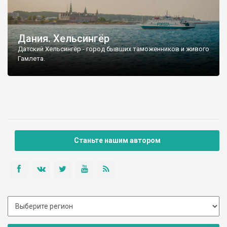
Дания. Хельсингёр
Датский Хельсингёр - город бывших таможенников и живого
Гамлета.
Станьте нашим автором