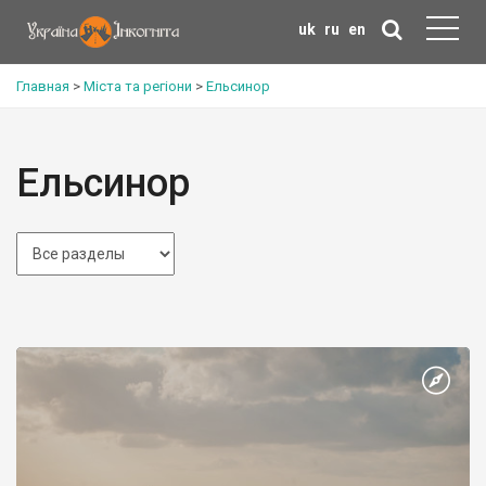
uk
ru
en
Главная
>
Міста та регіони
>
Ельсинор
Ельсинор