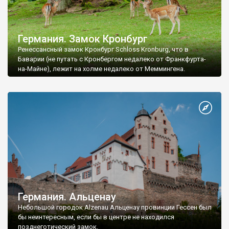
Германия. Замок Кронбург
Ренессансный замок Кронбург Schloss Kronburg, что в
Баварии (не путать с Кронбергом недалеко от Франкфурта-
на-Майне), лежит на холме недалеко от Меммингена.
Германия. Альценау
Небольшой городок Alzenau Альценау провинции Гессен был
бы неинтересным, если бы в центре не находился
позднеготический замок.