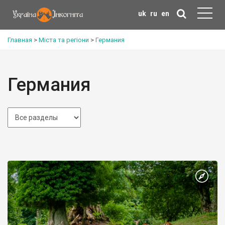
uk
ru
en
Главная
>
Міста та регіони
>
Германия
Германия