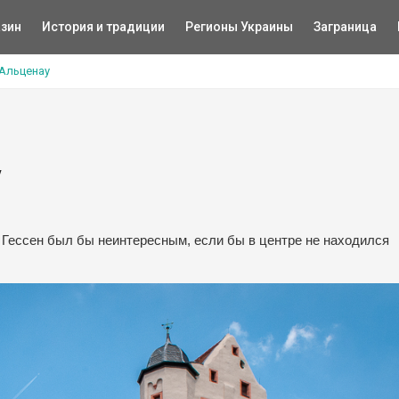
зин
История и традиции
Регионы Украины
Заграница
 Альценау
у
Гессен был бы неинтересным, если бы в центре не находился