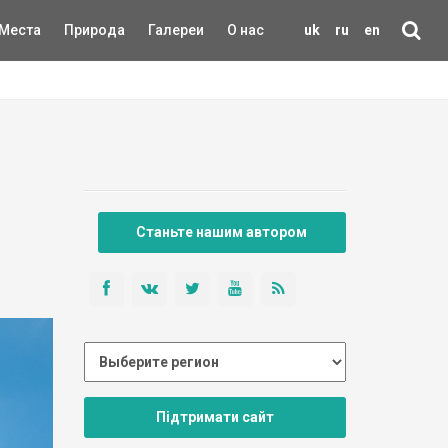
Места
Природа
Галереи
О нас
uk
ru
en
Станьте нашим автором
Підтримати сайт