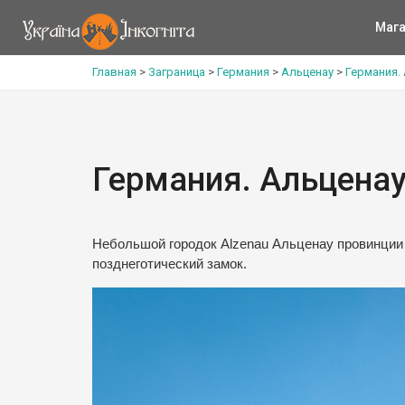
Мага
Главная
>
Заграница
>
Германия
>
Альценау
>
Германия.
Германия. Альцена
Небольшой городок Alzenau Альценау провинции 
позднеготический замок.