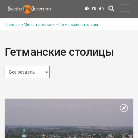
uk
ru
en
Главная
>
Міста та регіони
>
Гетманские столицы
Гетманские столицы