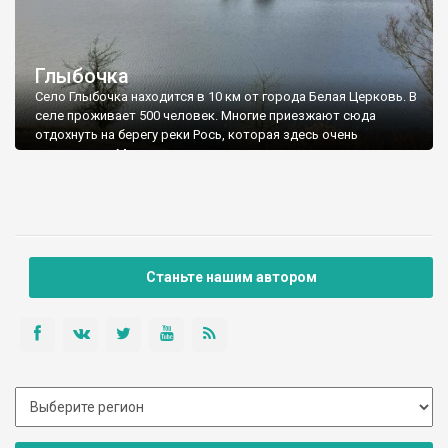
Глыбочка
Село Глыбочка находится в 10 км от города Белая Церковь. В
селе проживает 500 человек. Многие приезжают сюда
отдохнуть на берегу реки Рось, которая здесь очень
живописная. Мощная плотина, которую установили где-то в
семидесятых годах, образовала водохранилище. С другой
стороны дамбы недействующий каменный карьер.
Станьте нашим автором