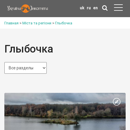
uk
ru
en
Главная
>
Міста та регіони
>
Глыбочка
Глыбочка