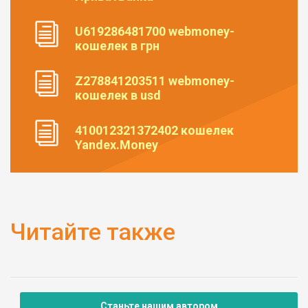
U619286481700 webmoney-
кошелек в грн
Z278841203511 webmoney-
кошелек в usd
410012321372402 кошелек
Yandex.Money
Читайте также
Станьте нашим автором