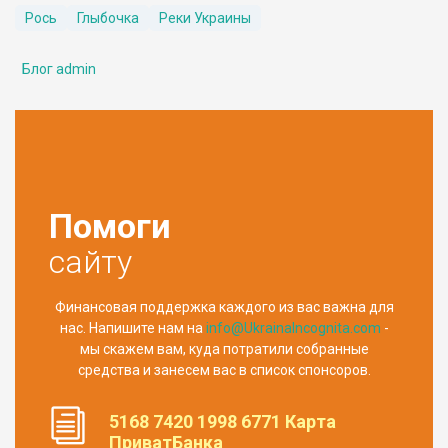
Рось
Глыбочка
Реки Украины
Блог admin
Помоги
сайту
Финансовая поддержка каждого из вас важна для
нас. Напишите нам на
info@UkrainaIncognita.com
-
мы скажем вам, куда потратили собранные
средства и занесем вас в список спонсоров.
5168 7420 1998 6771 Карта
ПриватБанка