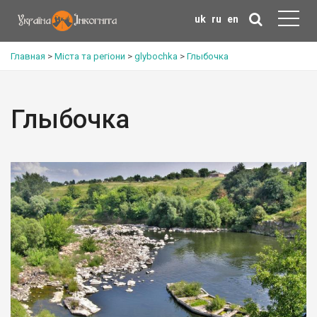
uk
ru
en
Главная
>
Міста та регіони
>
glybochka
>
Глыбочка
Глыбочка