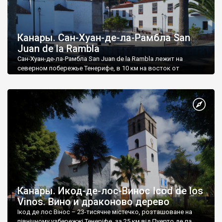
Канары. Сан-Хуан-де-ла-Рамбла San
Juan de la Rambla
Сан-Хуан-де-ла-Рамбла San Juan de la Rambla лежит на
северном побережье Тенерифе, в 10 км на восток от
туристического Пуэрто-де-ла-Круз.
Канары. Икод-де-лос-Винос Icod de los
Vinos. Вино и драконово дерево
Ікод де лос Вінос – 23-тисячне містечко, розташоване на
північному узбережжі Тенеріфе, за 25 км від Пуерто де ла