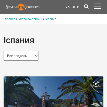
uk
ru
en
Главная
>
Міста та регіони
>
Іспания
Іспания