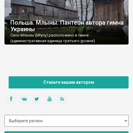
Польша. Млыны. Пантеон автора гимна
Украины
Село Млыны (Młyny) расположено в гмине
(административная единица третьего уровня)
Подкарпатского воеводства Польши. Отсюда до украинской
границы всего четыре километра.
Станьте нашим автором