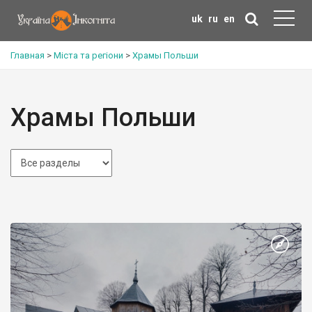
uk
ru
en
Главная
>
Міста та регіони
>
Храмы Польши
Храмы Польши