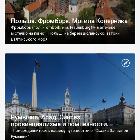
Польша. Фромборк. Могила Коперника
Фромборк (пол. Frombork, нім. Frauenburg) – маленьке
містечко на півночі Польщі, на березі Віслянської затоки
Балтійського моря.
Румыния. Арад. Синтез
провинциализма и помпезности.
Присоединяйтесь к нашему путешествию "Сказка Западной
Румынии"