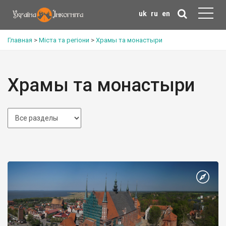
uk
ru
en
Главная
>
Міста та регіони
>
Храмы та монастыри
Храмы та монастыри