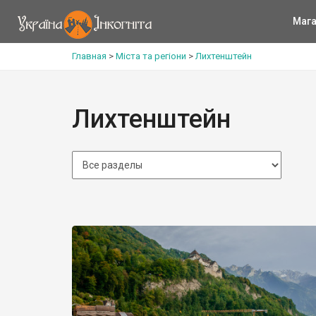
Мага
Главная
>
Міста та регіони
>
Лихтенштейн
Лихтенштейн