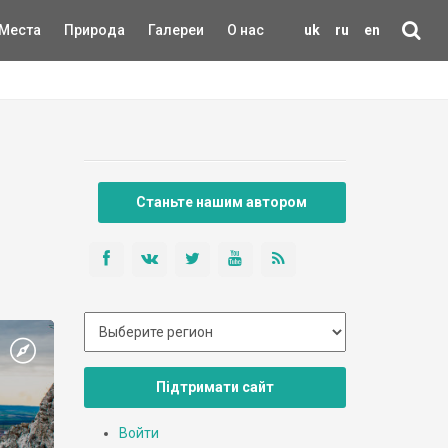
Места
Природа
Галереи
О нас
uk
ru
en
Станьте нашим автором
Підтримати сайт
Войти