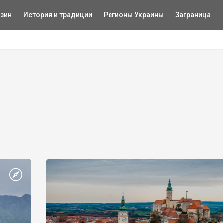
зин
История и традиции
Регионы Украины
Заграница