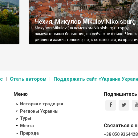
Чехия. Микулов Mikulov Nikolsburg
Микулов Mikulov (на немецком Nikolsburg) - город
замечательных белых вин, но сейчас не о вине. Чешск
рислинги замечательные, но, к сожалению, их практи
не встретишь за пределами страны.
с
Стать автором
Поддержать сайт «Украина Украин
Меню
Подпишитесь
История и традиции
Регионы Украины
Туры
Связаться с 
Места
Природа
+38 050 9364428