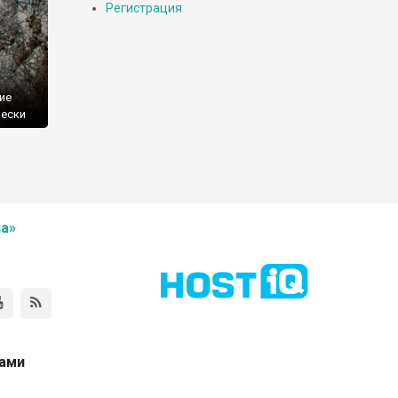
Регистрация
ие
чески
а»
нами