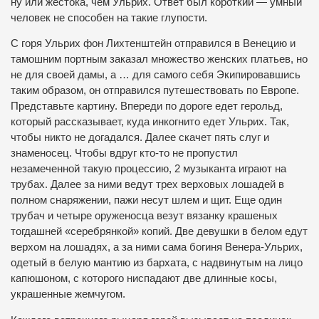
ну или жестока, чем Ульрих. Ответ был короткий — умный
человек не способен на такие глупости.
С горя Ульрих фон Лихтенштейн отправился в Венецию и
тамошним портным заказал множество женских платьев, но
не для своей дамы, а … для самого себя Экипировавшись
таким образом, он отправился путешествовать по Европе.
Представьте картину. Впереди по дороге едет герольд,
который рассказывает, куда инкогнито едет Ульрих. Так,
чтобы никто не догадался. Далее скачет пять слуг и
знаменосец. Чтобы вдруг кто-то не пропустил
незамеченной такую процессию, 2 музыканта играют на
трубах. Далее за ними ведут трех верховых лошадей в
полном снаряжении, пажи несут шлем и щит. Еще один
трубач и четыре оруженосца везут вязанку крашеных
тогдашней «серебрянкой» копий. Две девушки в белом едут
верхом на лошадях, а за ними сама богиня Венера-Ульрих,
одетый в белую мантию из бархата, с надвинутым на лицо
капюшоном, с которого ниспадают две длинные косы,
украшенные жемчугом.