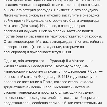
от алхимических испарений, то ли от философского камня,
он немного потерял рассудок. Неизвестно, что побудило
Лихтенштейна рискнуть и открыто выступить в очередной
войне против Рудольфа на стороне его брата императора
Маттиаса (Матиаша). Наверное, в очередной раз
правильная «чуйка». Риск был велик. Маттиас пошел
против брата и заставил императора отказаться от короны.
Став императором, Матиас вознаграждает Лихтенштейна за
приверженность (то есть за деньги, которыми он
спонсировал) и присваивает титул князя.
Однако, оба императора — Рудольф II и Матиас — не
имели законных наследников. Поэтому очередным
императором и королем становится их двоюродный брат —
ревностный католик Фердинанд. В 1618 году вспыхнуло
сословное восстание в Праге, которое стало началом
тридцатилетней войны. Карл Лихтенштейн встал на
сторону императора и прославился как один из самых
отъявленных преследователей протестантской веры и ее
представителей, особенно если они были состоятельными.