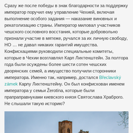
Сразу же после победы в знак благодарности за поддержку
император поручил ему управление Чехией, включая
выполнение особого задания — наказание виновных и
рекатолизацию страны. Император миловал участников
чешского сословного восстания, которые добровольно
признали участие в мятеже, ручался за их личную свободу,
НО … не давал никаких гарантий имущества.
Конфискациями руководили специальные комитеты,
которые в Чехии возглавлял Карл Лихтенштейн. За полтора
года были осуждены более шести сотен чешских
дворянских семей, а имущество получили сторонники
императора. Именно так, например, достался
Břeclavský
zámek
Карлу Лихтенштейну. Он был конфискован именем
императора у семьи Žerotína, которые были
прапраправнуками киевского князя Святослава Храброго.
Не слышали такую историю?