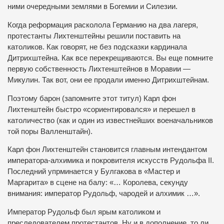
ними очередными землями в Богемии и Силезии.
Когда реформация расколола Германию на два лагеря,
протестанты Лихтенштейны решили поставить на
католиков. Как говорят, не без подсказки кардинала
Дитрихштейна. Как все перекрещиваются. Вы еще помните
первую собственность Лихтенштейнов в Моравии —
Микулин. Так вот, они ее продали именно Дитрихштейнам.
Поэтому барон (запомните этот титул) Карл фон
Лихтенштейн быстро «сориентировался» и перешел в
католичество (как и один из известнейших военачальников
той поры Валленштайн).
Карл фон Лихтенштейн становится главным интендантом
императора-алхимика и покровителя искусств Рудольфа II.
Последний упрминается у Булгакова в «Мастер и
Маргарита» в сцене на балу: «… Королева, секунду
внимания: император Рудольф, чародей и алхимик …».
Император Рудольф был ярым католиком и
преследователем протестантов. Ну и в дополнение, то ли