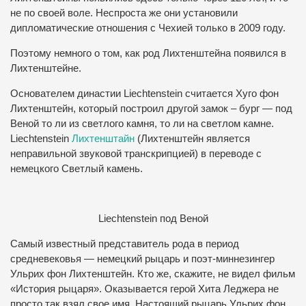
не по своей воле. Неспроста же они установили
дипломатические отношения с Чехией только в 2009 году.
Поэтому немного о том, как род Лихтенштейна появился в
Лихтенштейне.
Основателем династии Liechtenstein считается Хуго фон
Лихтенштейн, который построил другой замок – бург — под
Веной то ли из светлого камня, то ли на светлом камне.
Liechtenstein
Лихтенштайн
(Лихтенштейн является
неправильной звуковой транскрипцией) в переводе с
немецкого Светлый камень.
Liechtenstein под Веной
Самый известный представитель рода в период
средневековья — немецкий рыцарь и поэт-миннезингер
Ульрих фон Лихтенштейн. Кто же, скажите, не видел фильм
«История рыцаря». Оказывается герой Хита Леджера не
просто так взял свое имя. Настоящий рыцарь Ульрих фон