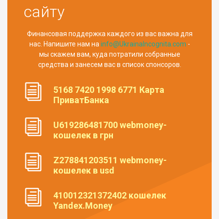
сайту
Финансовая поддержка каждого из вас важна для
нас. Напишите нам на
info@UkrainaIncognita.com
-
мы скажем вам, куда потратили собранные
средства и занесем вас в список спонсоров.
5168 7420 1998 6771 Карта
ПриватБанка
U619286481700 webmoney-
кошелек в грн
Z278841203511 webmoney-
кошелек в usd
410012321372402 кошелек
Yandex.Money