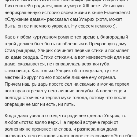
Лихтенштейн родился, жил и умер в ХIII веке. Истинную
неприкрашенную историю своей жизни в книге Frauendienst
«Служение дамам» рассказал сам Ульрих (хотя, может
быть, он ее и немного украсил. Ну совсем немного :).
Как в любом куртуазном романе тех времен, благородный
герой должен был быть влюбленным в Прекрасную даму.
Став рыцарем, Ульрих сочиняет первые стихи и посылает
их даме сердца. Стихи стихами, а вот неизвестной для нас
даме, оказывается, не понравилась верхняя губа
стихописца. Как только Ульрих об этом узнал, тут же
местный хирург по его просьбе лишнее ему отрезал.
Причем наш рыцарь просто сел на скамью и молча терпел,
пока врач отрезал у него лишние полгубы. А после еще и
полгода стоически терпел муки голода, потому что после
операции не мог ни есть, ни пить.
Когда дама узнала о том, что ради нее сделал Ульрих, то
любопытство взяло верх. На первой встрече герой от
волнения не произнес ни слова, и разгневанная дама
вырвала у него из головы клок волос со словами: «Это тебе