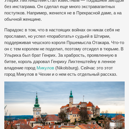
Ульрих Лихтенштейн стал известным — тогдашней звездой
без инстаграма. Он сделал еще много экстравагантных
поступков. Например, женился не в Прекрасной даме, а на
обычной женщине.
Парадокс в том, что в настоящих войнах он никак себя не
прославил, но успел «поработать» судьей в Штирии,
поддерживая чешского короля Пршемысла Отакара. Что-то
он с тем королем не поделил, поэтому отсидел в тюрьме. В
Ульриха был брат Генрих. За храбрость, проявленную в
битве, король даровал Генриху Лихтенштейну в ленное
владение город
Микулов
(Nikolsburg). Сейчас это этот
город Микулов в Чехии и о нем есть отдельный рассказ.