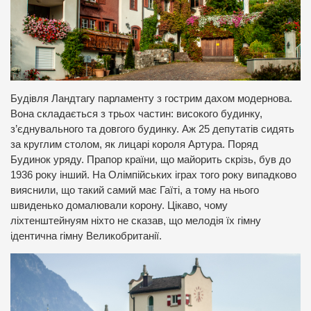
Будівля Ландтагу парламенту з гострим дахом модернова.
Вона складається з трьох частин: високого будинку,
з’єднувального та довгого будинку. Аж 25 депутатів сидять
за круглим столом, як лицарі короля Артура. Поряд
Будинок уряду. Прапор країни, що майорить скрізь, був до
1936 року інший. На Олімпійських іграх того року випадково
вияснили, що такий самий має Гаїті, а тому на нього
швиденько домалювали корону. Цікаво, чому
ліхтенштейнуям ніхто не сказав, що мелодія їх гімну
ідентична гімну Великобританії.