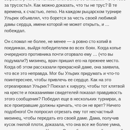
за трусость!». Как можно доказать, что ты не трус? В те
времена, к счастью, легко. На каждом рыцарском турнире
Ульрих объявлял, что борется за честь своей любимой
дамы сердца, имени которой не может открыть, и …
побеждал.
Он сломал не более, не менее — а ровно сто копий в
поединках, выйдя победителем во всех боях. Когда копье
очередного противника почти оторвало ему … (что вы
подумали?) мизинец, врач пришил его на прежнее место.
Когда об этом рассказали прекрасной даме, она заявила,
что все это неправда. Мог бы Ульрих придумать и что-то
поинтереснее, чтобы привлечь ее сердце. Как на это
отреагировал Ульрих? Поехал к хирургу, чтобы тот клятвой
на кресте и показаниями свидетелей показал правдивость
этого сообщения? Победил еще в нескольких турнирах, а
все проигравшие должны кричать, что он не врет? Ничего
подобного! Он попросил отрезать ему тот несчастный
мизинец, чтобы передать его своей даме. Дама, получив
кусок гнилой плоти, доказала, что она все же более умна,