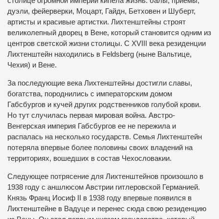
столице огромной империи кипела жизнь: балы, приемы,
дуэли, фейерверки, Моцарт, Гайдн, Бетховен и Шуберт,
артисты и красивые артистки. Лихтенштейны строят
великолепный дворец в Вене, который становится одним из
центров светской жизни столицы. С XVIII века резиденции
Лихтенштейн находились в Feldsberg (ныне Вальтице,
Чехия) и Вене.
За последующие века Лихтенштейны достигли славы,
богатства, породнились с императорским домом
Габсбургов и кучей других родственников голубой крови.
Но тут случилась первая мировая война. Австро-
Венгерская империя Габсбургов ее не пережила и
распалась на несколько государств. Семья Лихтенштейн
потеряла впервые более половины своих владений на
территориях, вошедших в состав Чехословакии.
Следующее потрясение для Лихтенштейнов произошло в
1938 году с аншлюсом Австрии гитлеровской Германией.
Князь Франц Иосиф II в 1938 году впервые появился в
Лихтенштейне в Вадуце и перенес сюда свою резиденцию