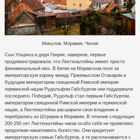
Микулов. Моравия. Чехия
Сын Ульриха и дядя Генрих, наверное, первые
продемонстрировали, что Лихтенштейны имеют просто
феноменальный нюх. В битве на Моравском поле за
императорскую корону между Пржемыслом Отакаром и
будущим императором священной Римской империи
германской нации Рудольфом Габсбургом они поддержали
последнего. Победив, Рудольф стал первым Габсбургом,
императором священной Римской империи и германской
нации, а Лихтенштейны расширили свои владения и
перебрались из Штририи в Моравию. В течение следующих
200-250 лет Лихтенштейны никак особо себя не проявляют,
продолжая накапливать богатство. Они кредитуют
императорскую семью Габсбургов, а те расплачиваются с