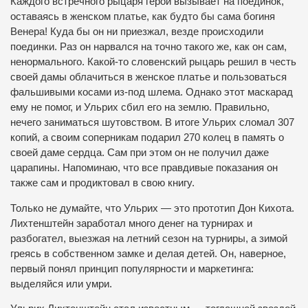
Каждого встречного рыцаря герой вызывает на поединок,
оставаясь в женском платье, как будто бы сама богиня
Венера! Куда бы он ни приезжал, везде происходили
поединки. Раз он нарвался на точно такого же, как он сам,
ненормального. Какой-то словенский рыцарь решил в честь
своей дамы облачиться в женское платье и пользоваться
фальшивыми косами из-под шлема. Однако этот маскарад
ему не помог, и Ульрих сбил его на землю. Правильно,
нечего заниматься шутовством. В итоге Ульрих сломал 307
копий, а своим соперникам подарил 270 колец в память о
своей даме сердца. Сам при этом он не получил даже
царапины. Напоминаю, что все правдивые показания он
также сам и продиктовал в свою книгу.
Только не думайте, что Ульрих — это прототип Дон Кихота.
Лихтенштейн заработал много денег на турнирах и
разбогател, выезжая на летний сезон на турниры, а зимой
греясь в собственном замке и делая детей. Он, наверное,
первый понял принцип популярности и маркетинга:
выделяйся или умри.