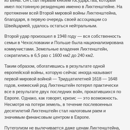
из Вены. Он стал первым князем государства, который
имел постоянную резиденцию именно в Лихтенштейне. На
протяжении всей Второй мировой войны Лихтенштейна,
благодаря, в первую очередь своей ассоциации со
Швейцарией, удалось остаться нейтральным.
Второй удар произошел в 1948 году — вся собственность
семьи в Чехословакии и Польше была национализирована
коммунистами. Земельные владения Лихтенштейн,
сократились в 6,5 раз с 1600 км2 до 240 км2.
Таким образом, обогатившись в результате одной
европейской войны, которую сейчас иногда называют
первой мировой войной — Тридцатилетней 1618 — 1648
годов, княжеский род Лихтенштейн потерял практически
все в результате двух последних войн, прокатившихся по
Европе. Однако, как говорят, кризис — это возможность.
Несмотря на потери земель, в течение послевоенных
десятилетий Лихтенштейн стал налоговым раем и
значимым финансовым центром в Европе.
Путеголизм не вылечивается даже ценам Лихтенштейна,