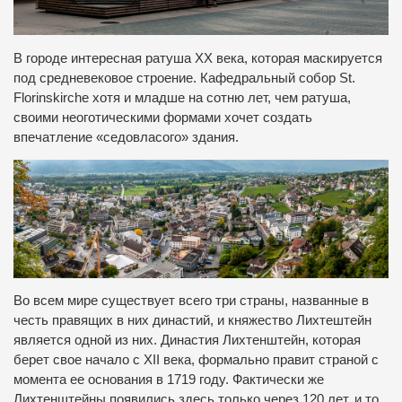
В городе интересная ратуша ХХ века, которая маскируется
под средневековое строение. Кафедральный собор St.
Florinskirche хотя и младше на сотню лет, чем ратуша,
своими неоготическими формами хочет создать
впечатление «седовласого» здания.
Во всем мире существует всего три страны, названные в
честь правящих в них династий, и княжество Лихтештейн
является одной из них. Династия Лихтенштейн, которая
берет свое начало с XII века, формально правит страной с
момента ее основания в 1719 году. Фактически же
Лихтенштейны появились здесь только через 120 лет, и то