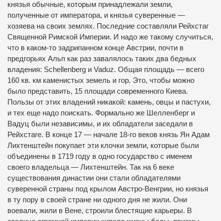
князья обычные, которым принадлежали земли,
полученные от императора, и князья суверенные —
хозяева на своих землях. Последние составляли Рейхстаг
Священной Римской Империи. И надо же такому случиться,
что в каком-то задрипанном конце Австрии, почти в
предгорьях Альп как раз завалялось таких два бедных
владения: Schellenberg и Vaduz. Общая площадь — всего
160 кв. км каменистых земель и гор. Это, чтобы можно
было представить, 15 площади современного Киева.
Пользы от этих владений никакой: камень, овцы и пастухи,
и тех еще надо поискать. Формально же Шелленберг и
Вадуц были независимы, и их обладатели заседали в
Рейхстаге. В конце 17 — начале 18-го веков князь Ян Адам
Лихтенштейн покупает эти клочки земли, которые были
объединены в 1719 году в одно государство с именем
своего владельца — Лихтенштейн. Так на 6 веке
существования династии они стали обладателями
суверенной страны под крылом Австро-Венгрии, но князья
в ту пору в своей стране ни одного дня не жили. Они
воевали, жили в Вене, строили блестящие карьеры. В