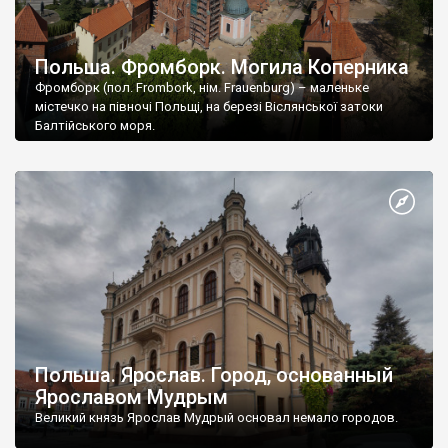
Польша. Фромборк. Могила Коперника
Фромборк (пол. Frombork, нім. Frauenburg) – маленьке
містечко на півночі Польщі, на березі Віслянської затоки
Балтійського моря.
Польша. Ярослав. Город, основанный
Ярославом Мудрым
Великий князь Ярослав Мудрый основал немало городов.