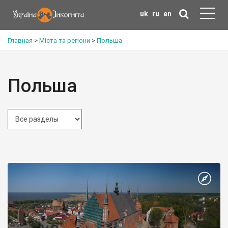
uk
ru
en
Главная
>
Міста та регіони
>
Польша
Польша