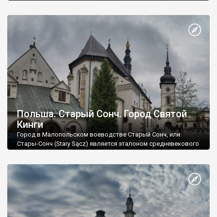
Польша. Старый Сонч. Город Святой
Кинги
Город в Малопольском воеводстве Старый Сонч, или
Стары-Сонч (Stary Sącz) является эталоном средневекового
уюта, перенесенного в 21 век.