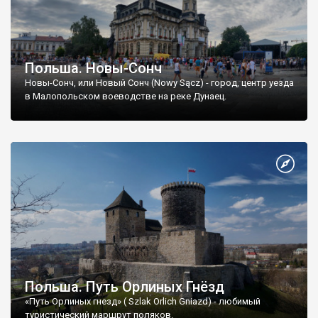
Польша. Новы-Сонч
Новы-Сонч, или Новый Сонч (Nowy Sącz) - город, центр уезда
в Малопольском воеводстве на реке Дунаец.
Польша. Путь Орлиных Гнёзд
«Путь Орлиных гнезд» ( Szlak Orlich Gniazd) - любимый
туристический маршрут поляков.