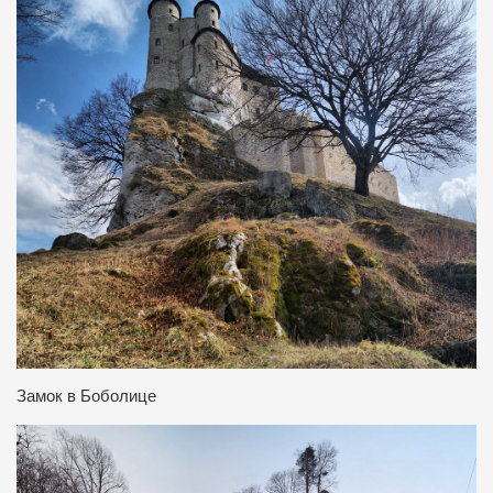
Замок в Боболице