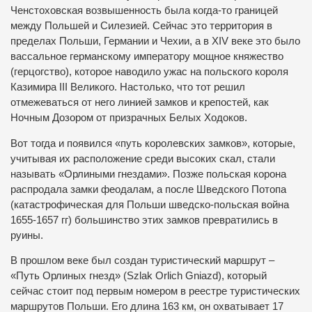
Ченстоховская возвышенность была когда-то границей
между Польшей и Силезией. Сейчас это территория в
пределах Польши, Германии и Чехии, а в XIV веке это было
вассальное германскому императору мощное княжество
(герцогство), которое наводило ужас на польского короля
Казимира III Великого. Настолько, что тот решил
отмежеваться от него линией замков и крепостей, как
Ночным Дозором от призрачных Белых Ходоков.
Вот тогда и появился «путь королевских замков», которые,
учитывая их расположение среди высоких скал, стали
называть «Орлиными гнездами». Позже польская корона
распродала замки феодалам, а после Шведского Потопа
(катастрофическая для Польши шведско-польская война
1655-1657 гг) большинство этих замков превратились в
руины.
В прошлом веке был создан туристический маршрут –
«Путь Орлиных гнезд» (Szlak Orlich Gniazd), который
сейчас стоит под первым номером в реестре туристических
маршрутов Польши. Его длина 163 км, он охватывает 17