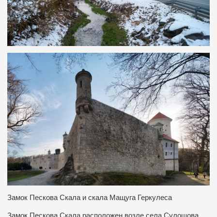
Замок Пескова Скала и скала Мащуга Геркулеса
Замок Пескова Скала расположен возле села Сулошова.