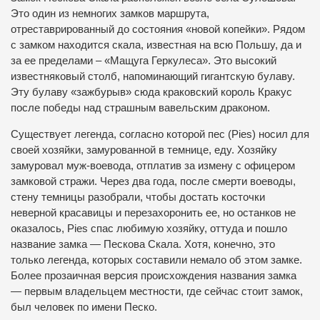
Это один из немногих замков маршрута,
отреставрированный до состояния «новой копейки». Рядом
с замком находится скала, известная на всю Польшу, да и
за ее пределами – «Мащуга Геркулеса». Это высокий
известняковый столб, напоминающий гигантскую булаву.
Эту булаву «зажбурыв» сюда краковский король Кракус
после победы над страшным вавельским драконом.
Существует легенда, согласно которой пес (Pies) носил для
своей хозяйки, замурованной в темнице, еду. Хозяйку
замуровал муж-воевода, отплатив за измену с офицером
замковой стражи. Через два года, после смерти воеводы,
стену темницы разобрали, чтобы достать косточки
неверной красавицы и перезахоронить ее, но останков не
оказалось, Pies спас любимую хозяйку, оттуда и пошло
название замка — Пескова Скала. Хотя, конечно, это
только легенда, которых составили немало об этом замке.
Более прозаичная версия происхождения названия замка
— первым владельцем местности, где сейчас стоит замок,
был человек по имени Песко.