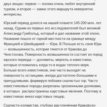
двух вещах: первое — поляки очень любят внутренний
туризм, и второе — замки этого маршрута невероятно
интересны.
Юрский период длился на нашей планете 145-200 млн. лет
назад. Одним из первых его исследователей был великий
Александр Гумбольд, который и дал название этой эпохе.
Название пошло от горной местности на границе между
Францией и Швейцарией — Юра. В Польше есть своя Юра
— возвышенность, которая тянется от Кракова до
Ченстохова. Поверхность возвышенности состоит из пород
юрского периода — доломиты, мергель и известняки,
которые отложились когда-то в водах теплого моря.
Больше всего известняков, они часто выходят на
поверхность останцами, иногда достаточно большими и
причудливыми, формируя пейзажи скалистых гор. Часто
известняковые породы разрезаны эрозионными долинами,
в которых распространены карстовые явления. Поэтому в
известняках много карстовых пещер.
Скалисто-холмистая, глубоко расчленённая Краковско-