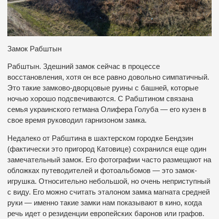
Замок Рабштын
Рабштын. Здешний замок сейчас в процессе
восстановления, хотя он все равно довольно симпатичный.
Это такие замково-дворцовые руины с башней, которые
ночью хорошо подсвечиваются. С Рабштином связана
семья украинского гетмана Олифера Голуба — его кузен в
свое время руководил гарнизоном замка.
Недалеко от Рабштина в шахтерском городке Бендзин
(фактически это пригород Катовице) сохранился еще один
замечательный замок. Его фотографии часто размещают на
обложках путеводителей и фотоальбомов — это замок-
игрушка. Относительно небольшой, но очень неприступный
с виду. Его можно считать эталоном замка магната средней
руки — именно такие замки нам показывают в кино, когда
речь идет о резиденции европейских баронов или графов.