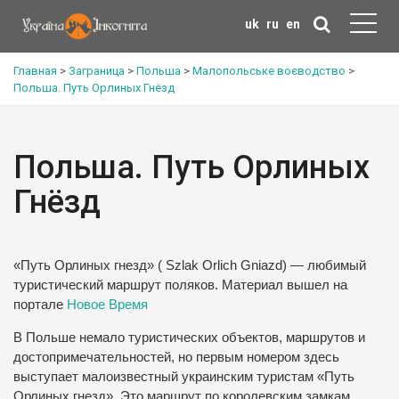
uk
ru
en
Главная
>
Заграница
>
Польша
>
Малопольське воєводство
>
Польша. Путь Орлиных Гнёзд
Польша. Путь Орлиных
Гнёзд
«Путь Орлиных гнезд» ( Szlak Orlich Gniazd) — любимый
туристический маршрут поляков. Материал вышел на
портале
Новое Время
В Польше немало туристических объектов, маршрутов и
достопримечательностей, но первым номером здесь
выступает малоизвестный украинским туристам «Путь
Орлиных гнезд». Это маршрут по королевским замкам,