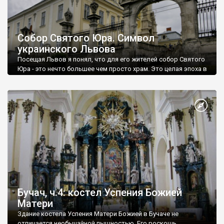
Собор Святого Юра. Символ
украинского Львова
Посещая Львов я понял, что для его жителей собор Святого
Юра - это нечто большее чем просто храм. Это целая эпоха в
жизни Львова. Хотя меня гораздо больше впечатлил храм
Святого Андрея в бывшем монастыре бернардинцев. Но
вкусы - личное дело каждого. Возможно я еще не «дорос» до
постижения величия главного храма львовских греко-
католиков, потому и не ставлю его на первое место в
личном рейтинге. Но в десятку лучших храмов Галичины он
попадает твердо.
Бучач, ч.4: костел Успения Божией
Матери
Здание костела Успения Матери Божией в Бучаче не
отличается необычайной пышностью. Его роскошь,