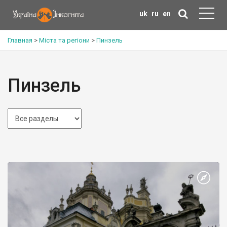
uk
ru
en
Главная
>
Міста та регіони
>
Пинзель
Пинзель