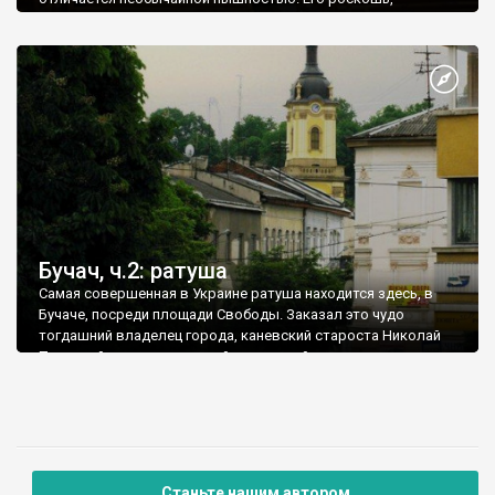
созданная гениальным Пинзелем - внутри. Первый
приходской костел на месте современного появился еще в
1397 году стараниями Михаила Бучацкого. В течение 1761 -
1763 годов на средства графа Николая Потоцкого у
подножия Замковой горы сооружен лаконичный Успенский
костел. К сожалению, история не донесла нам имя
архитектора храма.
Бучач, ч.2: ратуша
Самая совершенная в Украине ратуша находится здесь, в
Бучаче, посреди площади Свободы. Заказал это чудо
тогдашний владелец города, каневский староста Николай
Потоцкий, задумав превзойти по своей красоте львовскую
ратушу. Сам Потоцкий хотя и делал много полезного для
предоставления Бучачу европейского лица, однако
отличался чрезмерной требовательностью ко всему,
которая порой сопровождалась и определенной
жестокостью.
Станьте нашим автором