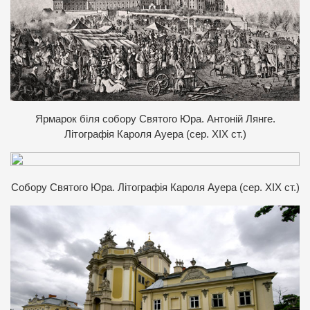
Я
рмарок біля собору Святого Юра. Антоній Лянге.
Літографія Кароля Ауера (сер. ХІХ ст.)
Собору Святого Юра. Літографія Кароля Ауера (сер. ХІХ ст.)