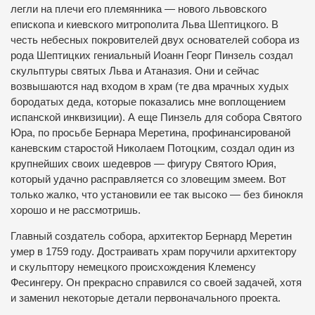
легли на плечи его племянника — нового львовского
епископа и киевского митрополита Льва Шептицкого. В
честь небесных покровителей двух основателей собора из
рода Шептицких гениальный Иоанн Георг Пинзель создал
скульптуры святых Льва и Атаназия. Они и сейчас
возвышаются над входом в храм (те два мрачных худых
бородатых деда, которые показались мне воплощением
испанской инквизиции). А еще Пинзель для собора Святого
Юра, по просьбе Бернара Меретина, профинансированой
каневским старостой Николаем Потоцким, создал один из
крупнейших своих шедевров — фигуру Святого Юрия,
который удачно расправляется со зловещим змеем. Вот
только жалко, что установили ее так высоко — без бинокля
хорошо и не рассмотришь.
Главный создатель собора, архитектор Бернард Меретин
умер в 1759 году. Достраивать храм поручили архитектору
и скульптору немецкого происхождения Клеменсу
Фесингеру. Он прекрасно справился со своей задачей, хотя
и заменил некоторые детали первоначального проекта.