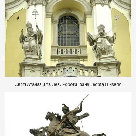
С
вяті Атаназій та Лев. Роботи Іоана Георга Пінзеля