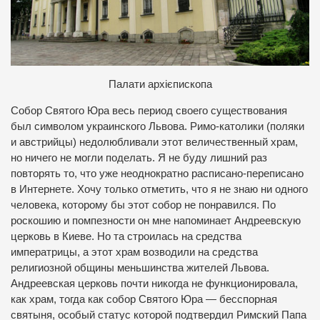
П
алати архієпископа
Собор Святого Юра весь период своего существования
был символом украинского Львова. Римо-католики (поляки
и австрийцы) недолюбливали этот величественный храм,
но ничего не могли поделать. Я не буду лишний раз
повторять то, что уже неоднократно расписано-переписано
в Интернете. Хочу только отметить, что я не знаю ни одного
человека, которому бы этот собор не понравился. По
роскошию и помпезности он мне напоминает Андреевскую
церковь в Киеве. Но та строилась на средства
императрицы, а этот храм возводили на средства
религиозной общины меньшинства жителей Львова.
Андреевская церковь почти никогда не функционировала,
как храм, тогда как собор Святого Юра — бесспорная
святыня, особый статус которой подтвердил Римский Папа