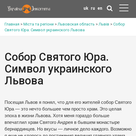
uk
ru
en
Главная
>
Міста та регіони
>
Львовская область
>
Львів
>
Собор
Святого Юра. Символ украинского Львова
Собор Святого Юра.
Символ украинского
Львова
Посещая Львов я понял, что для его жителей собор Святого
Юра — это нечто большее чем просто храм. Это целая
эпоха в жизни Львова. Хотя меня гораздо больше
впечатлил храм Святого Андрея в бывшем монастыре
бернардинцев. Но вкусы — личное дело каждого. Возможно
я еще не «дорос» до постижения величия главного храма