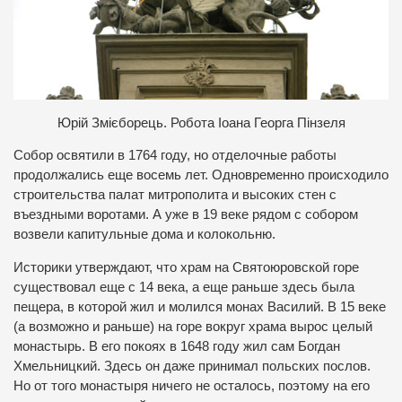
Ю
рій Змієборець. Робота Іоана Георга Пінзеля
Собор освятили в 1764 году, но отделочные работы
продолжались еще восемь лет. Одновременно происходило
строительства палат митрополита и высоких стен с
въездными воротами. А уже в 19 веке рядом с собором
возвели капитульные дома и колокольню.
Историки утверждают, что храм на Святоюровской горе
существовал еще с 14 века, а еще раньше здесь была
пещера, в которой жил и молился монах Василий. В 15 веке
(а возможно и раньше) на горе вокруг храма вырос целый
монастырь. В его покоях в 1648 году жил сам Богдан
Хмельницкий. Здесь он даже принимал польских послов.
Но от того монастыря ничего не осталось, поэтому на его