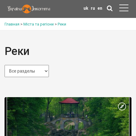
uk
ru
en
Главная
>
Міста та регіони
>
Реки
Реки