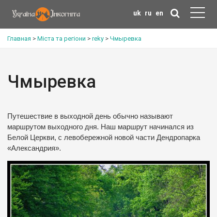
uk
ru
en
Главная
>
Міста та регіони
>
reky
>
Чмыревка
Чмыревка
Путешествие в выходной день обычно называют
маршрутом выходного дня. Наш маршрут начинался из
Белой Церкви, с левобережной новой части Дендропарка
«Александрия».