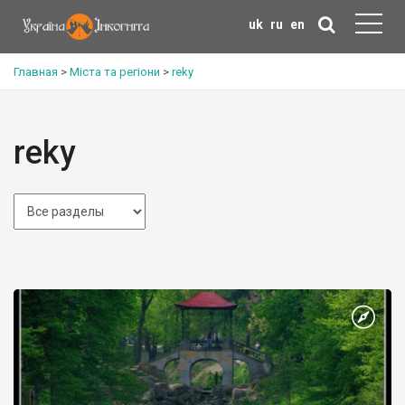
uk
ru
en
Главная
>
Міста та регіони
>
reky
reky