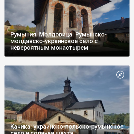
Румыния. Молдовица. Румынско-
молдавско-украинское село с
невероятным монастырем
Качика: украинско-польско-румынское
село и соляная шахта