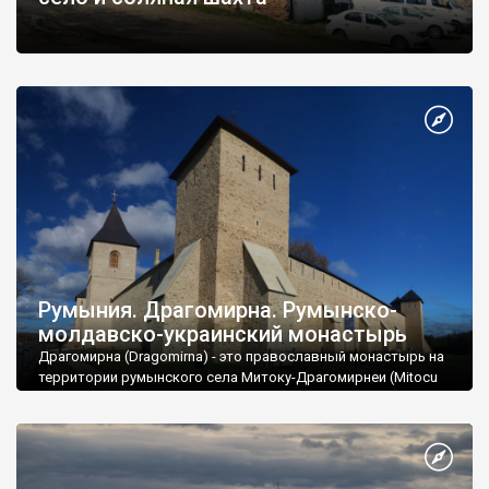
Normal
Румыния. Драгомирна. Румынско-
молдавско-украинский монастырь
Драгомирна (Dragomirna) - это православный монастырь на
территории румынского села Митоку-Драгомирнеи (Mitocu
Dragomirnei) недалеко от Сучавы.