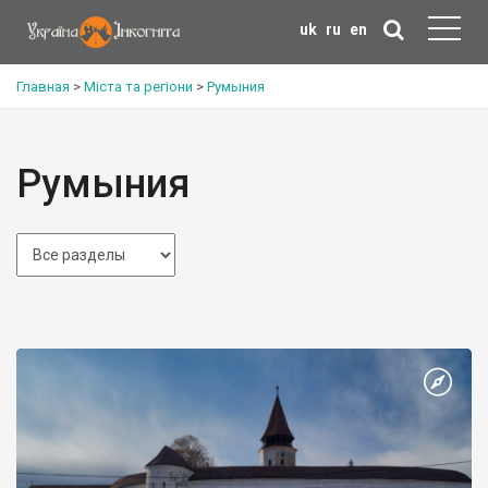
uk
ru
en
Главная
>
Міста та регіони
>
Румыния
Румыния