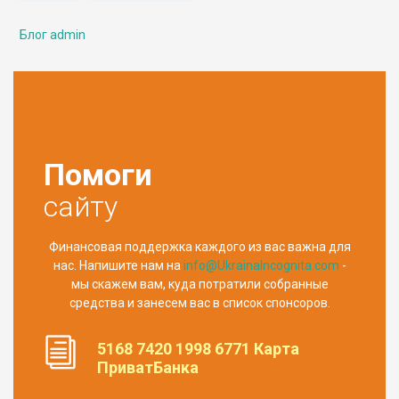
Блог admin
Помоги
сайту
Финансовая поддержка каждого из вас важна для
нас. Напишите нам на
info@UkrainaIncognita.com
-
мы скажем вам, куда потратили собранные
средства и занесем вас в список спонсоров.
5168 7420 1998 6771 Карта
ПриватБанка