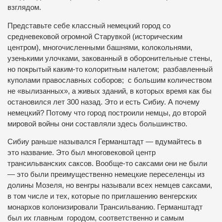
взглядом.
Представьте себе классный немецкий город со
средневековой огромной Старувкой (историческим
центром), многочисленными башнями, колокольнями,
узенькими улочками, закованный в оборонительные стены,
но покрытый каким-то колоритным налетом; разбавленный
куполами православных соборов; с большим количеством
не «вылизанных», а живых зданий, в которых время как бы
остановился лет 300 назад. Это и есть Сибиу. А почему
немецкий? Потому что город построили немцы, до второй
мировой войны они составляли здесь большинство.
Сибиу раньше назывался Германштадт — вдумайтесь в
это название. Это был многовековой центр
трансильванских саксов. Вообще-то саксами они не были
— это были преимущественно немецкие переселенцы из
долины Мозеля, но венгры называли всех немцев саксами,
в том числе и тех, которые по приглашению венгерских
монархов колонизировали Трансильванию. Германштадт
был их главным городом, соответственно и самым