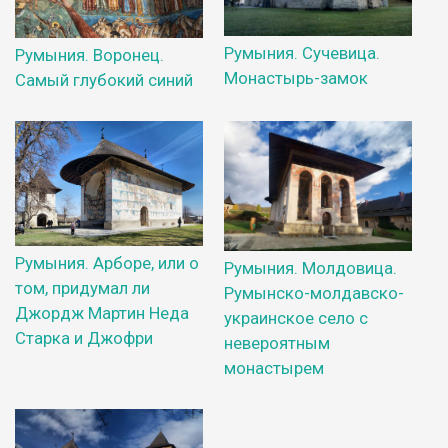
Румыния. Сучевица.
Румыния. Воронец.
Монастырь-замок
Самый глубокий синий
Румыния. Арборе, или о
Румыния. Молдовица.
том, придумал ли
Румынско-молдавско-
Джордж Мартин Неда
украинское село с
Старка и Джофри
невероятным
монастырем