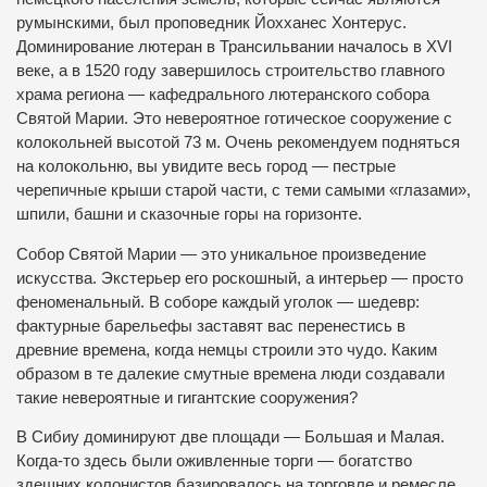
румынскими, был проповедник Йохханес Хонтерус.
Доминирование лютеран в Трансильвании началось в ХVI
веке, а в 1520 году завершилось строительство главного
храма региона — кафедрального лютеранского собора
Святой Марии. Это невероятное готическое сооружение с
колокольней высотой 73 м. Очень рекомендуем подняться
на колокольню, вы увидите весь город — пестрые
черепичные крыши старой части, с теми самыми «глазами»,
шпили, башни и сказочные горы на горизонте.
Собор Святой Марии — это уникальное произведение
искусства. Экстерьер его роскошный, а интерьер — просто
феноменальный. В соборе каждый уголок — шедевр:
фактурные барельефы заставят вас перенестись в
древние времена, когда немцы строили это чудо. Каким
образом в те далекие смутные времена люди создавали
такие невероятные и гигантские сооружения?
В Сибиу доминируют две площади — Большая и Малая.
Когда-то здесь были оживленные торги — богатство
здешних колонистов базировалось на торговле и ремесле.