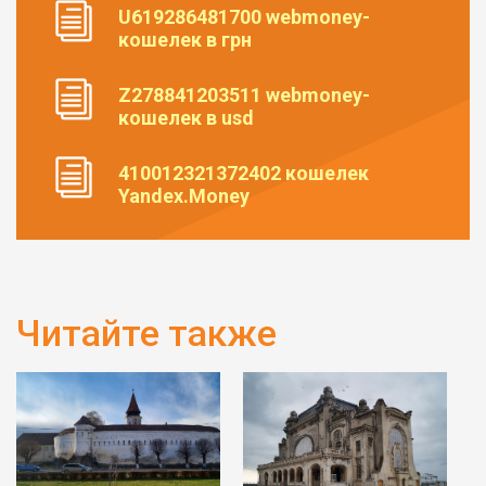
U619286481700 webmoney-
кошелек в грн
Z278841203511 webmoney-
кошелек в usd
410012321372402 кошелек
Yandex.Money
Читайте также