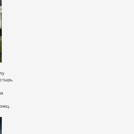
лу
стырь.
на
онец.