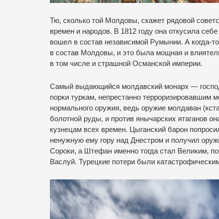
Тю, сколько той Молдовы, скажет рядовой советс
времен и народов. В 1812 году она откусила себе
вошел в состав независимой Румынии. А когда-т
в состав Молдовы, и это была мощная и влиятел
в том числе и страшной Османской империи.
Самый выдающийся молдавский монарх — госпо
порки туркам, непрестанно терроризировавшим м
нормального оружия, ведь оружие молдаван (кстат
болотной руды, и против янычарских ятаганов о
кузнецам всех времен. Цыганский барон попроси
ненужную ему гору над Днестром и получил оруж
Сороки, а Штефан именно тогда стал Великим, по
Васлуй. Турецкие потери были катастрофическим