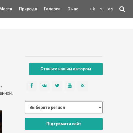
Места
Природа
Галереи
О нас
uk
ru
en
Станьте нашим автором
е
енной.
Підтримати сайт