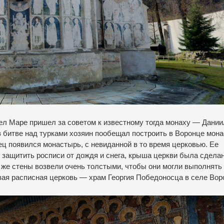
ел Маре пришел за советом к известному тогда монаху — Дании
в битве над турками хозяин пообещал построить в Воронце мона
ц появился монастырь, с невиданной в то время церковью. Ее
ы защитить росписи от дождя и снега, крыша церкви была сдела
же стены возвели очень толстыми, чтобы они могли выполнять
ая расписная церковь — храм Георгия Победоносца в селе Вор