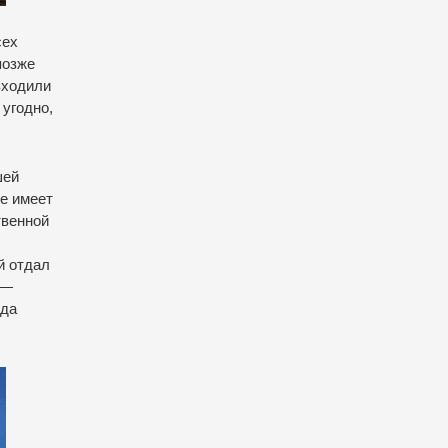
сех
позже
входили
 угодно,
шей
не имеет
твенной
й отдал
 —
ода