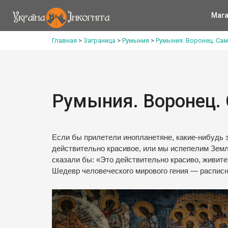
Мага
Главная
>
Заграница
>
Румыния
>
Румыния. Воронец. Сам
Румыния. Воронец.
Если бы прилетели инопланетяне, какие-нибудь з
действительно красивое, или мы испепелим Земл
сказали бы: «Это действительно красиво, живите
Шедевр человеческого мирового гения — распис