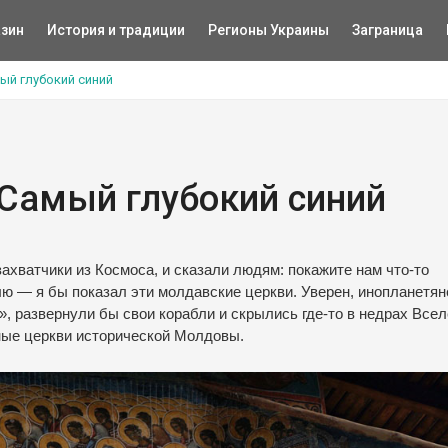
зин
История и традиции
Регионы Украины
Заграница
ый глубокий синий
 Самый глубокий синий
ахватчики из Космоса, и сказали людям: покажите нам что-то
ю — я бы показал эти молдавские церкви. Уверен, инопланетян
», развернули бы свои корабли и скрылись где-то в недрах Всел
ные церкви исторической Молдовы.