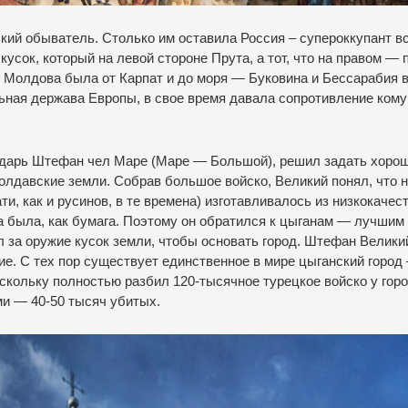
кий обыватель. Столько им оставила Россия – супероккупант в
 кусок, который на левой стороне Прута, а тот, что на правом — 
о Молдова была от Карпат и до моря — Буковина и Бессарабия 
ьная держава Европы, в свое время давала сопротивление кому
дарь Штефан чел Маре (Маре — Большой), решил задать хоро
олдавские земли. Собрав большое войско, Великий понял, что 
и, как и русинов, в те времена) изготавливалось из низкокачес
на была, как бумага. Поэтому он обратился к цыганам — лучшим
л за оружие кусок земли, чтобы основать город. Штефан Велики
ие. С тех пор существует единственное в мире цыганский город
скольку полностью разбил 120-тысячное турецкое войско у гор
и — 40-50 тысяч убитых.