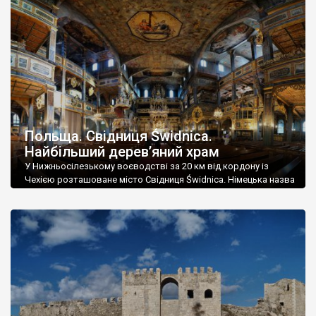
простоті. Довжина храму 43,5 м, ширина 14 м, а висота 15,7.
Автором проекту був вроцлавський архітектор Альбрехт
фон Зебіш. Через значні обмеження, накладені на […]
Польща. Свідниця Świdnica.
Найбільший дерев’яний храм
У Нижньосілезькому воєводстві за 20 км від кордону із
Чехією розташоване місто Свідниця Świdnica. Німецька назва
Свідниці – Швайдніц Schweidnitz, і її я згадав не випадково,
адже із 17 століття й до кінця Другої світової війни, місто
належало німцям. Та і до 17 століття, із 14-го Свідниця була
під контролем Священної Римської імперії, фактично
німецької […]