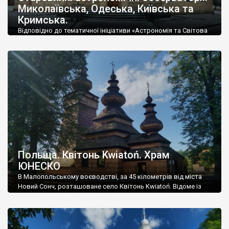
Миколаївська, Одеська, Київська та
Кримська.
Відповідно до тематичної ініціативи «Астрономія та Світова
спадщина», Україна подала чотири кандидати до Списку
Світової спадщини ЮНЕСКО – українські старовинні
обсерваторії: Миколаївську астрономічну, Кримську
астрофізичну, обсерваторії Київського та Одеського
національних університетів. Це пам’ятки світової астрономії,
які мають виняткову загальнолюдську цінність і пов’язані із
іншими архітектурними комплексами. Критерії виділення – ii,
iv, vi. Історія. У 19-20 […]
Польща. Квітонь Kwiatoń. Храм
ЮНЕСКО
В Малопольському воєводстві, за 45 кілометрів від міста
Новий Сонч, розташоване село Квітонь Kwiatoń. Відоме із
1480 року і до 1946-го воно було майже виключно
українським – лемківським. У 1939 році із 330 жителів, 320
були українцями, і лише 10 – поляками. Все змінилося після
операції “Вісла” у 1946 році. Усіх українців було депортовано.