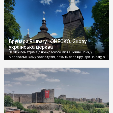
Вони […]
Брунари Brunary. ЮНЕСКО. Знову
українська церква
За 30 кілометрів від прекрасного міста Новий Сонч, у
Малопольському воєводстві, лежить село Брунари Brunary, в
минулому українське, лемківське, а нині польське. Тут
збереглася ще одна шедевральна лемківська дерев’яна
церква – Архангела Михаїла. Її звели у далекому 1653 році, і
це один із еталонів класичного лемківського храму. Перша
згадка про Брунари датується 1335 роком – […]