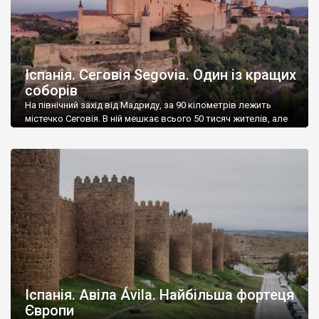
Іспанія. Сеговія Segovia. Один із кращих
соборів
На північний захід від Мадриду, за 90 кілометрів лежить
містечко Сеговія. В ній мешкає всього 50 тисяч жителів, але
тут така кількість пам’яток, що її можна назвати одним із
рекордсменів у Іспанії, за співідношенням кількості
старовинних храмів, кам’яниць та інших старожитностей, до
кількості мешканців. Який же у Сеговії красивий замок, але
ніщо не іде у […]
Іспанія. Авіла Ávila. Найбільша фортеця
Європи