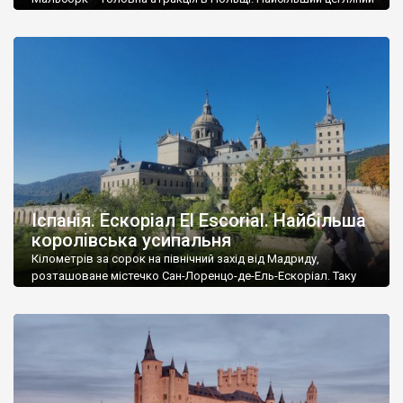
замок у світі, найбільша готична, об’єкт Світової спадщини
ЮНЕСКО, неймовірний ансамбль мурів, башт, храмів, палаців,
казарм та господарських споруд. Найкраще велич замку у
Мальборку можна розгледіти із протилежного (лівого) боку
річки Ногат – від замку, який стоїть на правому, покладено
[…]
Іспанія. Ескоріал El Escorial. Найбільша
королівська усипальня
Кілометрів за сорок на північний захід від Мадриду,
розташоване містечко Сан-Лоренцо-де-Ель-Ескоріал. Таку
довгу назву використовують рідко – частіше кажуть
коротко – Ескоріал. Містечко виросло навколо гігантського
монастиря, який виконував функції королівської резиденції
та усипальні. Можна сказати, що це вагома історико-
культурна і туристична локація для всієї Іспанії та ще й об’єкт
Всесвітньої спадщини ЮНЕСКО. Якщо чесно, […]