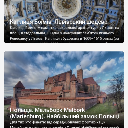
Каплиця Боїмів. Львівський шедевр
Каплиця Боїмів — пам’ятка сакральної архітектури у Львові на
площі Катедральній, 1. Одна з найкращих пам’яток пізнього
Ренесансу у Львові. Каплиця збудована в 1609–1615 роках (за
іншими даними у 1606–1615 роках) над фамільним гробівцем
родини львівських патриціїв угорського походження Боїмів.
Каплицю побудовано на території тогочасного міського
цвинтаря, поблизу Латинського собору. Усипальницю для
родини замовив і […]
Польща. Мальборк Malbork
(Marienburg). Найбільший замок Польщі
Для тих, хто фанатіє від середньовічних фортифікацій
Мальборк – головна атракція в Польщі. Найбільший цегляний