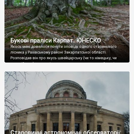
Букові праліси Карпат. ЮНЕСКО
Якось мені довелося почути оповідь одного старенького
лісника у Рахівському районі Закарпатської області.
Розповідав він про якусь швейцарську (чи то німецьку, чи
австрійську) делегацію, яка дуже давно, може ще й за цісаря,
гостювала у неймовірних букових лісах, в мисливських
угіддях чеських (чи угорських) панів. Один із делегатів зробив
запис у щоденнику, про недоторканий віковічний праліс, […]
Старовинні астрономічні обсерваторії: