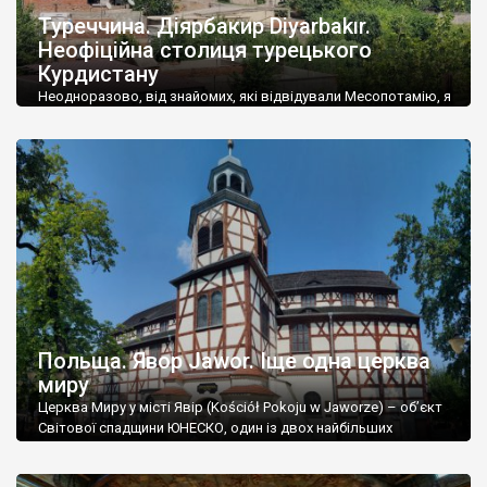
Туреччина. Діярбакир Diyarbakır.
Неофіційна столиця турецького
Курдистану
Неодноразово, від знайомих, які відвідували Месопотамію, я
чув, що у Діярбакирі особливо дивитись нічого, хіба що стіни.
Хіба що? Та заради одних стін, які тягнуться на 5800 метрів і
мають 82 башти, які є об’єктом Світової спадщини ЮНЕСКО і,
напевне, найбільшими у Західній Азії, я б поїхав у Діярбакир
Diyarbakır. Виявилося, що місто надзвичайно цікаве, […]
Польща. Явор Jawor. Іще одна церква
миру
Церква Миру у місті Явір (Kościół Pokoju w Jaworze) – об’єкт
Світової спадщини ЮНЕСКО, один із двох найбільших
дерев’яних храмів у світі. Барокова будівля відрізняється
неабиякою розкішшю всередині, при зовнішній фахверковій