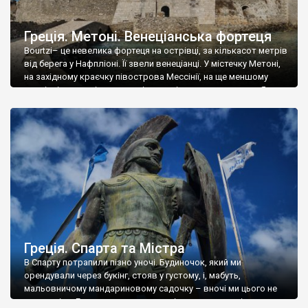
Греція. Метоні. Венеціанська фортеця
Bourtzi– це невелика фортеця на острівці, за кількасот метрів
від берега у Нафпліоні. Її звели венеціанці. У містечку Метоні,
на західному краєчку півострова Мессінії, на ще меншому
острівці, є венеціанське укріплення із такою ж назвою. Я
думав, що це італійське слово, яке підлеглі республіки дожів
використовували, для позначення острівних фортець, але ж
ні – виявилося, […]
Греція. Спарта та Містра
В Спарту потрапили пізно уночі. Будиночок, який ми
орендували через букінг, стояв у густому, і, мабуть,
мальовничому мандариновому садочку – вночі ми цього не
розгдеділи. Господар написав – рвіть мандарин скільки