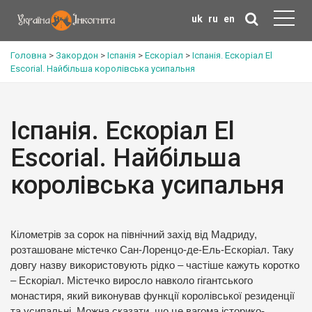
uk
ru
en
Головна
>
Закордон
>
Іспанія
>
Ескоріал
>
Іспанія. Ескоріал El
Escorial. Найбільша королівська усипальня
Іспанія. Ескоріал El
Escorial. Найбільша
королівська усипальня
Кілометрів за сорок на північний захід від Мадриду,
розташоване містечко Сан-Лоренцо-де-Ель-Ескоріал. Таку
довгу назву використовують рідко – частіше кажуть коротко
– Ескоріал. Містечко виросло навколо гігантського
монастиря, який виконував функції королівської резиденції
та усипальні. Можна сказати, що це вагома історико-