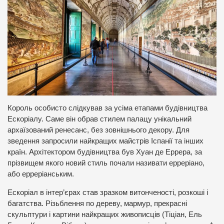
Король особисто слідкував за усіма етапами будівництва
Ескоріалу. Саме він обрав стилем палацу унікальний
архаїзований ренесанс, без зовнішнього декору. Для
зведення запросили найкращих майстрів Іспанії та інших
країн. Архітектором будівництва був Хуан де Еррера, за
прізвищем якого новий стиль почали називати ерреріано,
або ерреріанським.
Ескоріал в інтер’єрах став зразком витонченості, розкоші і
багатства. Різьблення по дереву, мармур, прекрасні
скульптури і картини найкращих живописців (Тіціан, Ель