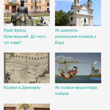
Юрій Франц
Як шанують
Кульчицький. До чого
українських козаків у
тут кава?
Відні
Козаки в Дюнкерку
Як козаки мушкетерів
побили