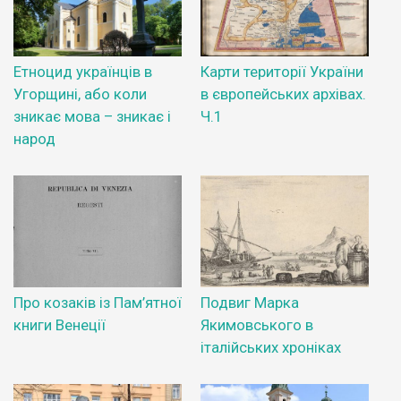
Етноцид українців в
Карти території України
Угорщині, або коли
в європейських архівах.
зникає мова – зникає і
Ч.1
народ
Про козаків із Пам’ятної
Подвиг Марка
книги Венеції
Якимовського в
італійських хроніках