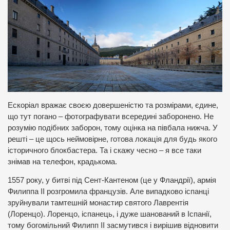
Ескоріал вражає своєю довершеністю та розмірами, єдине,
що тут погано – фотографувати всередині заборонено. Не
розумію подібних заборон, тому оцінка на півбала нижча. У
решті – це щось неймовірне, готова локація для будь якого
історичного блокбастера. Та і скажу чесно – я все таки
знімав на телефон, крадькома.
1557 року, у битві під Сент-Кантеном (це у Фландрії), армія
Филиппа ІІ розгромила французів. Але випадково іспанці
зруйнували тамтешній монастир святого Лаврентія
(Лоренцо). Лоренцо, іспанець, і дуже шанований в Іспанії,
тому богомільний Филипп ІІ засмутився і вирішив відновити