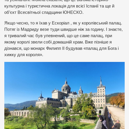
культурна і туристична локація для всієї Іспанії та ще й
об’єкт Всесвітньої спадщини ЮНЕСКО.
Якщо чесно, то я їхав у Ескоріал , як у королівський палац.
Потяг із Мадриду везе туди швидше ніж за годину. І знаєте,
я тривалий час був упевнений, що це саме палац, при
якому королі звели собі домашній храм. Вже пізніше я
дізнався, що монарх Филипп ІІ будував «палац для Бога і
хижку для короля».