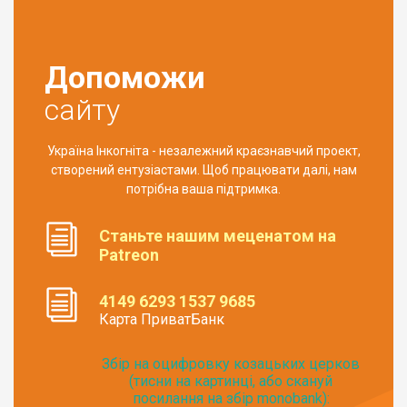
Допоможи
сайту
Україна Інкогніта - незалежний краєзнавчий проект,
створений ентузіастами. Щоб працювати далі, нам
потрібна ваша підтримка.
Станьте нашим меценатом на
Patreon
4149 6293 1537 9685
Карта ПриватБанк
Збір на оцифровку козацьких церков
(тисни на картинці, або скануй
посилання на збір monobank):