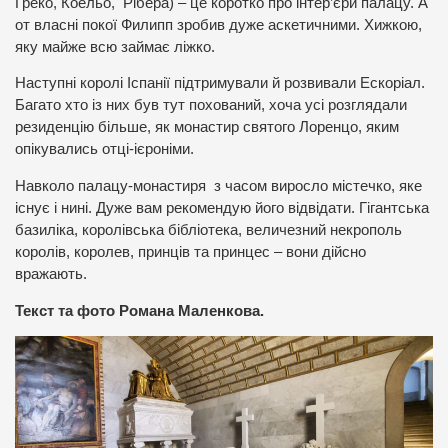
Греко, Коельо, Рібера) – це коротко про інтер’єри палацу. А
от власні покої Филипп зробив дуже аскетичними. Хижкою,
яку майже всю займає ліжко.
Наступні королі Іспанії підтримували й розвивали Ескоріал.
Багато хто із них був тут похований, хоча усі розглядали
резиденцію більше, як монастир святого Лоренцо, яким
опікувались отці-ієроніми.
Навколо палацу-монастиря з часом виросло містечко, яке
існує і нині. Дуже вам рекомендую його відвідати. Гігантська
базиліка, королівська бібліотека, величезний некрополь
королів, королев, принців та принцес – вони дійсно
вражають.
Текст та фото Романа Маленкова.