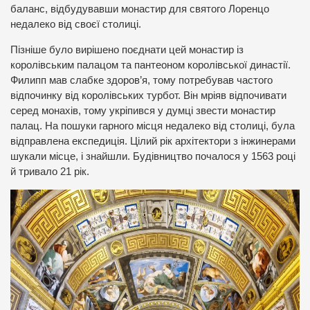
баланс, відбудувавши монастир для святого Лоренцо
недалеко від своєї столиці.
Пізніше було вирішено поєднати цей монастир із
королівським палацом та пантеоном королівської династії.
Филипп мав слабке здоров’я, тому потребував частого
відпочинку від королівських турбот. Він мріяв відпочивати
серед монахів, тому укріпився у думці звести монастир
палац. На пошуки гарного місця недалеко від столиці, була
відправлена експедиція. Цілий рік архітектори з інжинерами
шукали місце, і знайшли. Будівництво почалося у 1563 році
й тривало 21 рік.