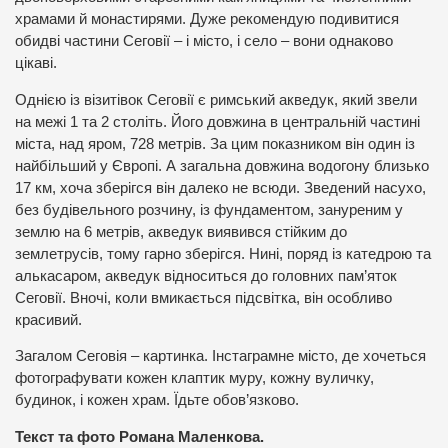
храмами й монастирями. Дуже рекомендую подивитися
обидві частини Сеговії – і місто, і село – вони однаково
цікаві.
Однією із візитівок Сеговії є римський акведук, який звели
на межі 1 та 2 століть. Його довжина в центральній частині
міста, над яром, 728 метрів. За цим показником він один із
найбільший у Європі. А загальна довжина водогону близько
17 км, хоча зберігся він далеко не всюди. Зведений насухо,
без будівельного розчину, із фундаментом, зануреним у
землю на 6 метрів, акведук виявився стійким до
землетрусів, тому гарно зберігся. Нині, поряд із катедрою та
алькасаром, акведук відноситься до головних пам’яток
Сеговії. Вночі, коли вмикається підсвітка, він особливо
красивий.
Загалом Сеговія – картинка. Інстаграмне місто, де хочеться
фотографувати кожен клаптик муру, кожну вуличку,
будинок, і кожен храм. Їдьте обов’язково.
Текст та фото Романа Маленкова.