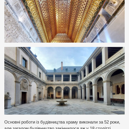
Основні роботи із будівництва храму виконали за 52 роки,
але загалом будівництво закінчилося аж у 18 столітті.