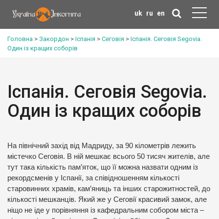
uk
ru
en
Головна
>
Закордон
>
Іспанія
>
Сеговія
>
Іспанія. Сеговія Segovia.
Один із кращих соборів
Іспанія. Сеговія Segovia.
Один із кращих соборів
На північний захід від Мадриду, за 90 кілометрів лежить
містечко Сеговія. В ній мешкає всього 50 тисяч жителів, але
тут така кількість пам’яток, що її можна назвати одним із
рекордсменів у Іспанії, за співідношенням кількості
старовинних храмів, кам’яниць та інших старожитностей, до
кількості мешканців. Який же у Сеговії красивий замок, але
ніщо не іде у порівняння із кафедральним собором міста –