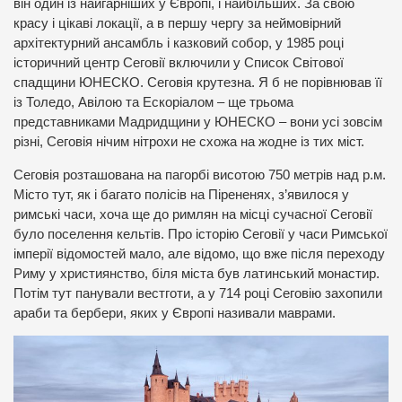
він один із найгарніших у Європі, і найбільших. За свою
красу і цікаві локації, а в першу чергу за неймовірний
архітектурний ансамбль і казковий собор, у 1985 році
історичний центр Сеговії включили у Список Світової
спадщини ЮНЕСКО. Сеговія крутезна. Я б не порівнював її
із Толедо, Авілою та Ескоріалом – ще трьома
представниками Мадридщини у ЮНЕСКО – вони усі зовсім
різні, Сеговія нічим нітрохи не схожа на жодне із тих міст.
Сеговія розташована на пагорбі висотою 750 метрів над р.м.
Місто тут, як і багато полісів на Пірененях, з’явилося у
римські часи, хоча ще до римлян на місці сучасної Сеговії
було поселення кельтів. Про історію Сеговії у часи Римської
імперії відомостей мало, але відомо, що вже після переходу
Риму у християнство, біля міста був латинський монастир.
Потім тут панували вестготи, а у 714 році Сеговію захопили
араби та бербери, яких у Європі називали маврами.