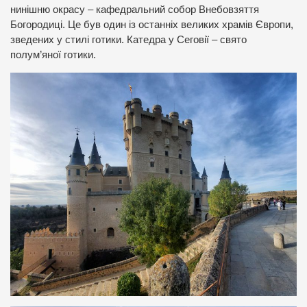
нинішню окрасу – кафедральний собор Внебовзяття
Богородиці. Це був один із останніх великих храмів Європи,
зведених у стилі готики. Катедра у Сеговії – свято
полум’яної готики.