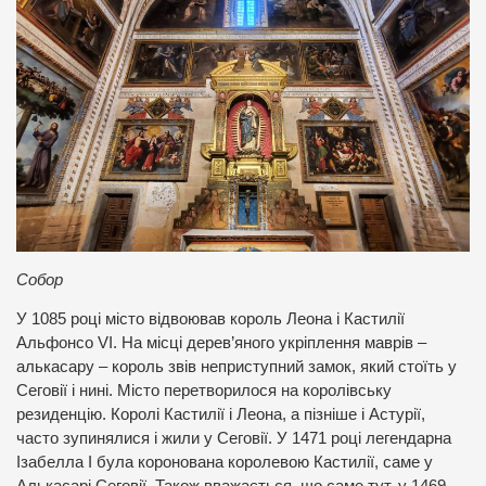
Собор
У 1085 році місто відвоював король Леона і Кастилії
Альфонсо VI. На місці дерев’яного укріплення маврів –
алькасару – король звів неприступний замок, який стоїть у
Сеговії і нині. Місто перетворилося на королівську
резиденцію. Королі Кастилії і Леона, а пізніше і Астурії,
часто зупинялися і жили у Сеговії. У 1471 році легендарна
Ізабелла І була коронована королевою Кастилії, саме у