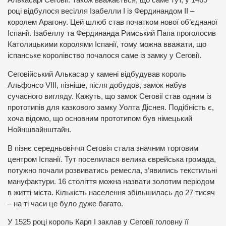
Алькасарі Сеговії. Також вважається, що саме тут, у 1469
році відбулося весілля Ізабелли І із Фердинандом ІІ –
королем Арагону. Цей шлюб став початком нової об’єднаної
Іспанії. Ізабеллу та Фердинанда Римський Папа проголосив
Католицькими королями Іспанії, тому можна вважати, що
іспанське королівство почалося саме із замку у Сеговії.
Сеговійський Алькасар у камені відбудував король
Альфонсо VIII, пізніше, після добудов, замок набув
сучасного вигляду. Кажуть, що замок Сеговії став одним із
прототипів для казкового замку Уолта Діснея. Подібність є,
хоча відомо, що основним прототипом був німецький
Нойншвайнштайн.
В пізнє середньовіччя Сеговія стала значним торговим
центром Іспанії. Тут поселилася велика єврейська громада,
потужно почали розвиватись ремесла, з’явились текстильні
мануфактури. 16 століття можна назвати золотим періодом
в житті міста. Кількість населення збільшилась до 27 тисяч
– на ті часи це було дуже багато.
У 1525 році король Карл І заклав у Сеговії головну її