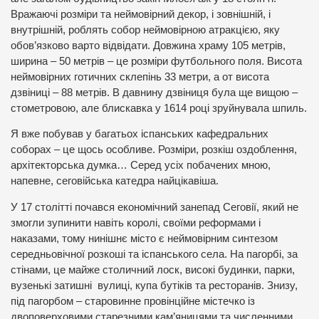
Вражаючі розміри та неймовірний декор, і зовнішній, і
внутрішній, роблять собор неймовірною атракцією, яку
обов’язково варто відвідати. Довжина храму 105 метрів,
ширина – 50 метрів – це розміри футбольного поля. Висота
неймовірних готичних склепінь 33 метри, а от висота
дзвіниці – 88 метрів. В давнину дзвіниця була ще вищою –
стометровою, але блискавка у 1614 році зруйнувала шпиль.
Я вже побував у багатьох іспанських кафедральних
соборах – це щось особливе. Розміри, розкіш оздоблення,
архітекторська думка… Серед усіх побачених мною,
напевне, сеговійська катедра найцікавіша.
У 17 столітті почався економічний занепад Сеговії, який не
змогли зупинити навіть королі, своїми реформами і
наказами, тому нинішнє місто є неймовірним синтезом
середньовічної розкоші та іспанського села. На пагорбі, за
стінами, це майже столичний лоск, високі будинки, парки,
вузенькі затишні вулиці, купа бутіків та ресторанів. Знизу,
під пагорбом – старовинне провінційне містечко із
двоповерховими старезними кам’яницями та численними