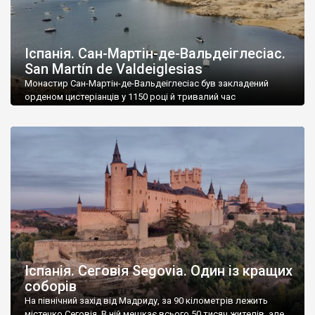
Іспанія. Сан-Мартін-де-Вальдеіглесіас.
San Martín de Valdeiglesias
Монастир Сан-Мартін-де-Вальдеіглесіас був закладений
орденом цистеріанців у 1150 році й тривалий час
розбудовувався. Спочатку його будівлі мали романський
стиль, потім їх перебудували у стилі готики, до якої у 16
столітті додався іспанський різновид ренесансу –
платереску. У 1836 році монахи залишили обитель, а
монастир було конфісковано у державну власність. Тоді
почалася його руйнація. Я так […]
Іспанія. Сеговія Segovia. Один із кращих
соборів
На північний захід від Мадриду, за 90 кілометрів лежить
містечко Сеговія. В ній мешкає всього 50 тисяч жителів, але