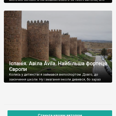
тут така кількість пам’яток, що її можна назвати одним із
рекордсменів у Іспанії, за співідношенням кількості
старовинних храмів, кам’яниць та інших старожитностей, до
кількості мешканців. Який же у Сеговії красивий замок, але
ніщо не іде у […]
Іспанія. Авіла Ávila. Найбільша фортеця
Європи
Колись у дитинстві я займався велоспортом. Довго, до
закінчення школи. Ну і змагання інколи дивився, бо зараз
лише футбол та біатлон. Так от як сьогодні пам’ятаю кадри,
коли під час Вуельти, пелотон гонки тривалий час їде вздовж
величезних фортечних стін і башт. Де це? Невже таке існує у
світі? Так я тоді думав. Років десять […]
Станьте нашим автором