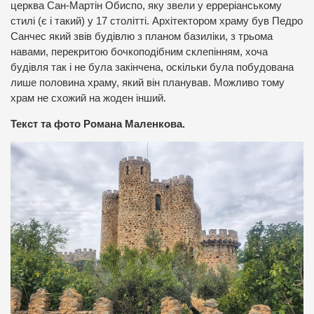
церква Сан-Мартін Обиспо, яку звели у ерреріанському
стилі (є і такий) у 17 столітті. Архітектором храму був Педро
Санчес який звів будівлю з планом базиліки, з трьома
навами, перекритою бочкоподібним склепінням, хоча
будівля так і не була закінчена, оскільки була побудована
лише половина храму, який він планував. Можливо тому
храм не схожий на жоден інший.
Текст та фото Романа Маленкова.