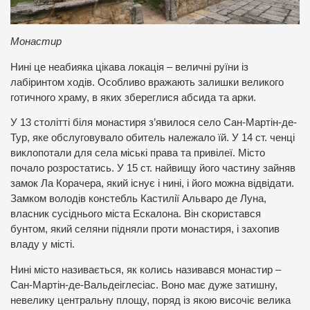
Монастир
Нині це неабияка цікава локація – величні руїни із
лабіринтом ходів. Особливо вражають залишки великого
готичного храму, в яких збереглися абсида та арки.
У 13 столітті біля монастиря з’явилося село Сан-Мартін-де-
Тур, яке обслуговувало обитель належало їй. У 14 ст. ченці
виклопотали для села міські права та привілеї. Місто
почало розростатись. У 15 ст. найвищу його частину зайняв
замок Ла Корачера, який існує і нині, і його можна відвідати.
Замком володів констебль Кастилії Альваро де Луна,
власник сусіднього міста Ескалона. Він скористався
бунтом, який селяни підняли проти монастиря, і захопив
владу у місті.
Нині місто називається, як колись називався монастир –
Сан-Мартін-де-Вальдеіглесіас. Воно має дуже затишну,
невелику центральну площу, поряд із якою височіє велика