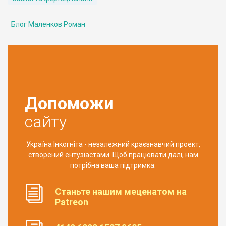
Блог Маленков Роман
Допоможи
сайту
Україна Інкогніта - незалежний краєзнавчий проект,
створений ентузіастами. Щоб працювати далі, нам
потрібна ваша підтримка.
Станьте нашим меценатом на
Patreon