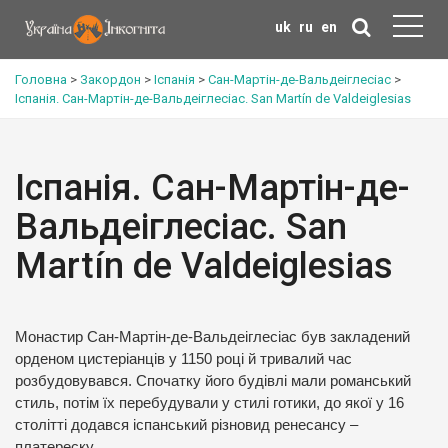
uk
ru
en
Головна
>
Закордон
>
Іспанія
>
Сан-Мартін-де-Вальдеіглесіас
>
Іспанія. Сан-Мартін-де-Вальдеіглесіас. San Martín de Valdeiglesias
Іспанія. Сан-Мартін-де-
Вальдеіглесіас. San
Martín de Valdeiglesias
Монастир Сан-Мартін-де-Вальдеіглесіас був закладений
орденом цистеріанців у 1150 році й тривалий час
розбудовувався. Спочатку його будівлі мали романський
стиль, потім їх перебудували у стилі готики, до якої у 16
столітті додався іспанський різновид ренесансу –
платереску.