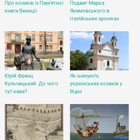
Про козаків із Пам’ятної
Подвиг Марка
книги Венеції
Якимовського в
італійських хроніках
Юрій Франц
Як шанують
Кульчицький. До чого
українських козаків у
тут кава?
Відні