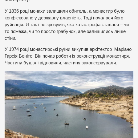
У 1836 році монахи залишили обитель, а монастир було
конфісковано у державну власність. Тоді почалася його
руйнація. Я так і не зрозумів, яка катастрофа сталася – чи
то пожежа, чи то просто грабунок, але залишились лише
стіни.
У 1974 році монастирські руїни викупив архітектор Маріано
Гарсія Беніто. Він почав роботи із реконструкції монастиря.
Частину будівлі відновили, частину законсервували.