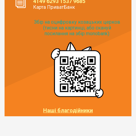
4149 6293 1537 9685
Карта ПриватБанк
Збір на оцифровку козацьких церков
(тисни на картинці, або скануй
посилання на збір monobank):
Наші благодійники