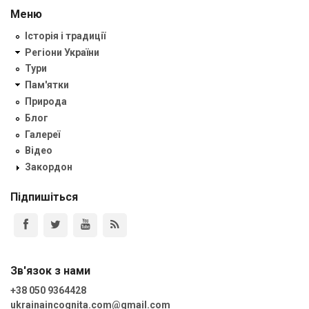
Меню
Історія і традиції
Регіони України
Тури
Пам'ятки
Природа
Блог
Галереї
Відео
Закордон
Підпишіться
Зв'язок з нами
+38 050 9364428
ukrainaincognita.com@gmail.com