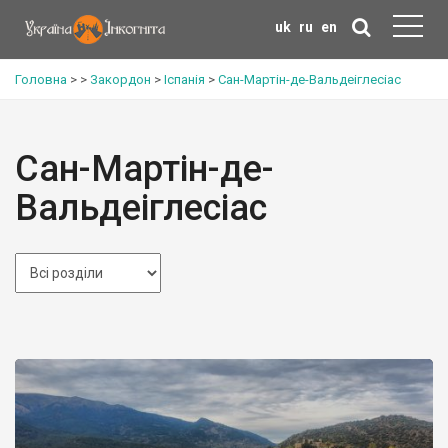
uk
ru
en
Головна
>
>
Закордон
>
Іспанія
>
Сан-Мартін-де-Вальдеіглесіас
Сан-Мартін-де-
Вальдеіглесіас