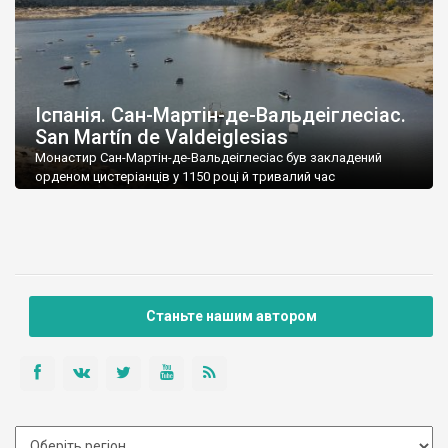
Іспанія. Сан-Мартін-де-Вальдеіглесіас.
San Martín de Valdeiglesias
Монастир Сан-Мартін-де-Вальдеіглесіас був закладений
орденом цистеріанців у 1150 році й тривалий час
розбудовувався. Спочатку його будівлі мали романський
стиль, потім їх перебудували у стилі готики, до якої у 16
столітті додався іспанський різновид ренесансу –
платереску. У 1836 році монахи залишили обитель, а
монастир було конфісковано у державну власність. Тоді
почалася його руйнація. Я так […]
Станьте нашим автором