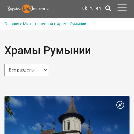
uk
ru
en
Главная
>
Міста та регіони
>
Храмы Румынии
Храмы Румынии