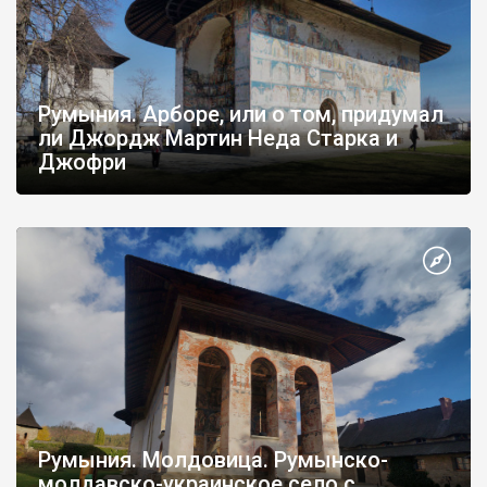
Румыния. Арборе, или о том, придумал
ли Джордж Мартин Неда Старка и
Джофри
Румыния. Молдовица. Румынско-
молдавско-украинское село с