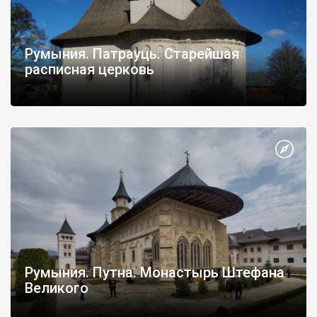
Румыния. Патрауць. Старейшая
расписная церковь
Румыния. Путна. Монастырь Штефана
Великого