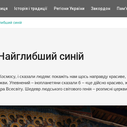
ниця
Історія і традиції
Регіони України
Закордон
Пам'
либший синій
 Найглибший синій
 Космосу, і сказали людям: покажіть нам щось направду красиве,
ви. Упевнений – інопланетяни сказали б – «це дійсно красиво, ж
ра Всесвіту. Шедевр людського світового генія – розписні церкв