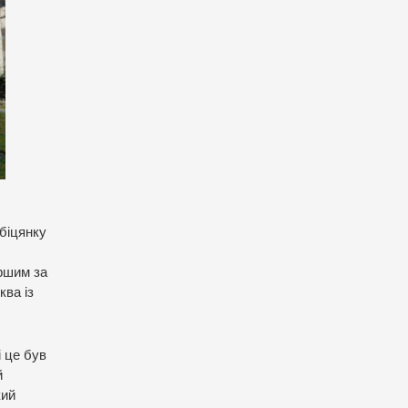
Обіцянку
иршим за
ква із
і це був
й
кий