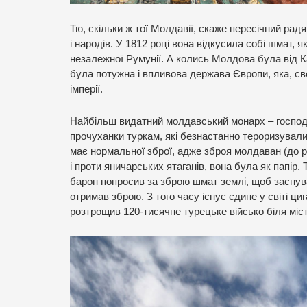
Тю, скільки ж тої Молдавії, скаже пересічний рад
і народів. У 1812 році вона відкусила собі шмат, 
незалежної Румунії. А колись Молдова була від К
була потужна і впливова держава Європи, яка, сво
імперії.
Найбільш видатний молдавський монарх – господ
прочуханки туркам, які безнастанно тероризували
має нормальної зброї, адже зброя молдаван (до речі
і проти яничарських ятаганів, вона була як папір.
барон попросив за зброю шмат землі, щоб заснува
отримав зброю. З того часу існує єдине у світі ц
розтрощив 120-тисячне турецьке військо біля міс