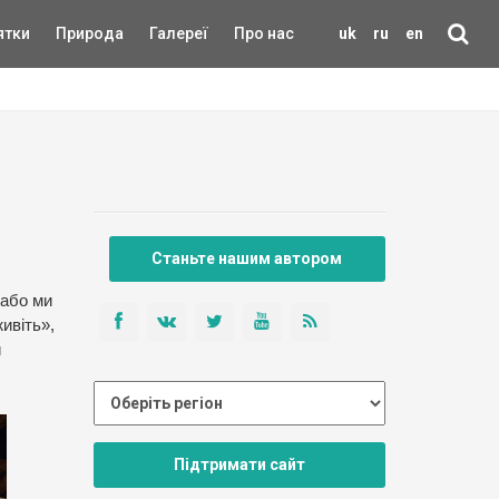
ятки
Природа
Галереї
Про нас
uk
ru
en
Станьте нашим автором
 або ми
ивіть»,
и
Підтримати сайт