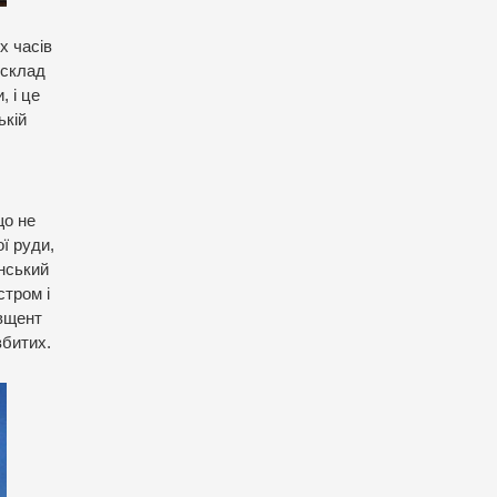
х часів
 склад
 і це
ькій
що не
ої руди,
анський
стром і
 вщент
вбитих.