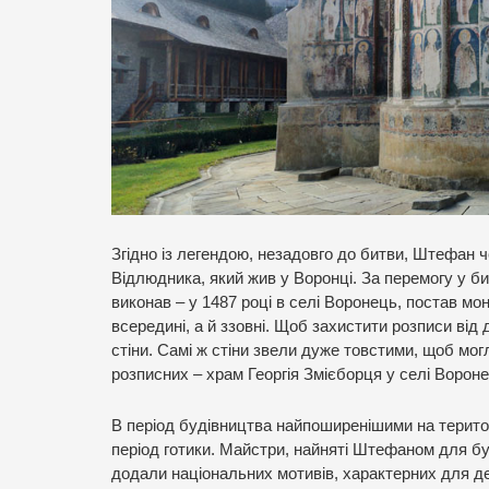
Згідно із легендою, незадовго до битви, Штефан 
Відлюдника, який жив у Воронці. За перемогу у б
виконав – у 1487 році в селі Воронець, постав мо
всередині, а й ззовні. Щоб захистити розписи ві
стіни. Самі ж стіни звели дуже товстими, щоб мо
розписних – храм Георгія Змієборця у селі Вороне
В період будівництва найпоширенішими на територ
період готики. Майстри, найняті Штефаном для буд
додали національних мотивів, характерних для д