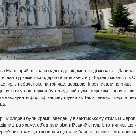
чел Маре прийшов за порадою до відомого тоді монаха – Данила
итві над турками господар пообіцяв звести у Воронці монастир. 
настир, з небаченою, на той час, церквою. Її розписали не лише
д дощу і снігу дах церкви був зведений дуже широким – значно ш
гли виконувати фортифікаційну функцію. Так з’явилася перша цер
ць.
ії Молдови були храми, зведені у візантійському стилі. В Європ
івництва храму, об’єднали візантійський стиль із готичним, ще 
ерев’яних храмів, створивши щось не бачене раніше – молдавсь