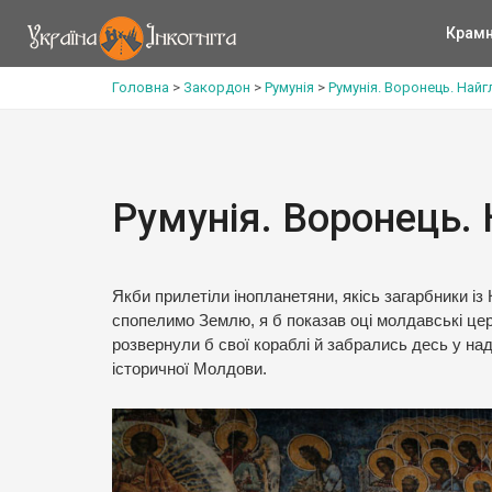
Крам
Головна
>
Закордон
>
Румунія
>
Румунія. Воронець. Найг
Румунія. Воронець.
Якби прилетіли інопланетяни, якісь загарбники із
спопелимо Землю, я б показав оці молдавські церк
розвернули б свої кораблі й забрались десь у над
історичної Молдови.