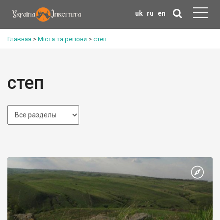
uk
ru
en
Главная
>
Міста та регіони
>
степ
степ