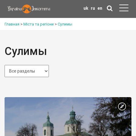
uk
ru
en
Главная
>
Міста та регіони
>
Сулимы
Сулимы