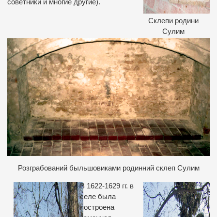
советники и многие другие).
Склепи родини
Сулим
Розграбований быльшовиками родинний склеп Сулим
В 1622-1629 гг. в
селе была
построена