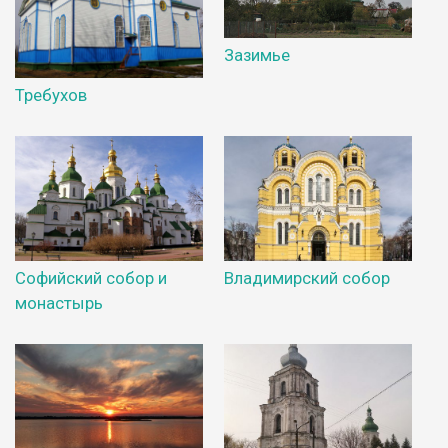
Зазимье
Требухов
Софийский собор и
Владимирский собор
монастырь