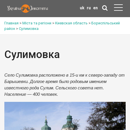
uk
ru
en
Главная
>
Міста та регіони
>
Киевская область
>
Бориспільський
район
>
Сулимовка
Сулимовка
Село Сулимовка расположено в 15-и км к северо-западу от
Барышевки. Долгое время было родовым имением
известного рода Сулим. Сельского совета нет.
Население — 400 человек.