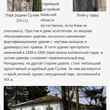
старейшей
постройкой
Киевской
Парк родини Сулим
Ленін у парку
области
(19 ст.)
(естественно, если Киев не
учитывать). Простая и даже аскетичная, но мощная
«белокаменная» церковь несколько напоминает
фортификационное здание с чертами казацких и
древнерусских храмов. И хотя здание претерпело
изменений в 1838 и 1900 (пристроена колокольня) годах, в
целом церковь сохраняет первоначальный вид.
Неподалеку, на другой стороне дороги, стоит небольшой
одноэтажный усадебный дом Сулим. За ним раскинулся
старый уютный, однако запущенный парк, заложенный в
XIX в.