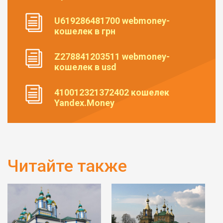
U619286481700 webmoney-
кошелек в грн
Z278841203511 webmoney-
кошелек в usd
410012321372402 кошелек
Yandex.Money
Читайте также