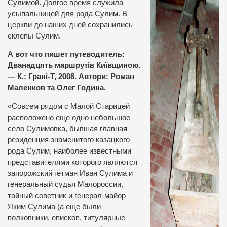
Сулимой. Долгое время служила
усыпальницей для рода Сулим. В
церкви до наших дней сохранились
склепы Сулим.
А вот что пишет путеводитель:
Дванадцять маршрутів Київщиною.
— К.: Грані-Т, 2008. Автори: Роман
Маленков та Олег Година.
«Совсем рядом с Малой Старицей
расположено еще одно небольшое
село Сулимовка, бывшая главная
резиденция знаменитого казацкого
рода Сулим, наиболее известными
представителями которого являются
запорожский гетман Иван Сулима и
генеральный судья Малороссии,
тайный советник и генерал-майор
Яким Сулима (а еще были
полковники, епископ, титулярные