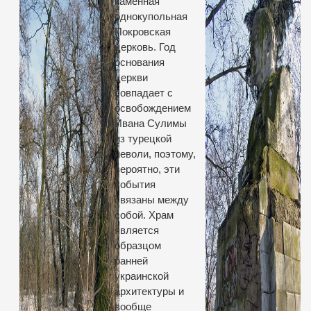
каменная
однокупольная
Покровская
церковь. Год
основания
церкви
совпадает с
освобождением
Ивана Сулимы
из турецкой
неволи, поэтому,
вероятно, эти
события
связаны между
собой. Храм
является
образцом
ранней
украинской
архитектуры и
вообще