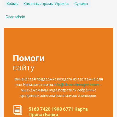
Храмы
Каменные храмы Украины
Сулимы
Блог admin
Помоги
сайту
Финансовая поддержка каждого из вас важна для
нас. Напишите нам на
info@UkrainaIncognita.com
-
мы скажем вам, куда потратили собранные
средства и занесем вас в список спонсоров.
5168 7420 1998 6771 Карта
ПриватБанка