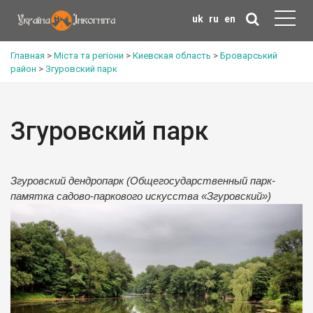
uk
ru
en
Главная
>
Міста та регіони
>
Киевская область
>
Броварський
район
>
Згуровский парк
Згуровский парк
Згуровский дендропарк (Общегосударственный парк-
памятка садово-паркового искусства «Згуровский»)