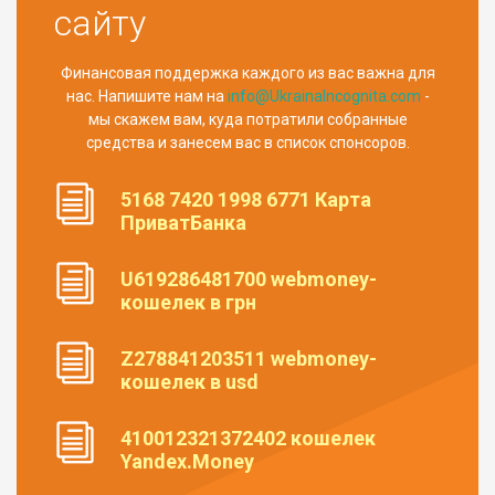
сайту
Финансовая поддержка каждого из вас важна для
нас. Напишите нам на
info@UkrainaIncognita.com
-
мы скажем вам, куда потратили собранные
средства и занесем вас в список спонсоров.
5168 7420 1998 6771 Карта
ПриватБанка
U619286481700 webmoney-
кошелек в грн
Z278841203511 webmoney-
кошелек в usd
410012321372402 кошелек
Yandex.Money