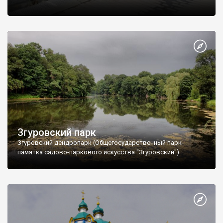
Згуровский парк
Згуровский дендропарк (Общегосударственный парк-
памятка садово-паркового искусства "Згуровский")