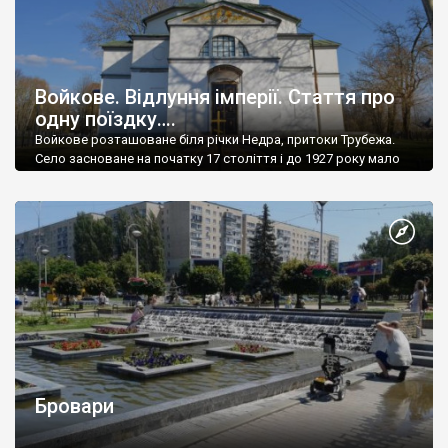
Войкове. Відлуння імперії. Стаття про
одну поїздку….
Войкове розташоване біля річки Недра, притоки Трубежа.
Село засноване на початку 17 століття і до 1927 року мало
назву Ветове. Зараз тут мешкає понад 1000 чол.
Бровари