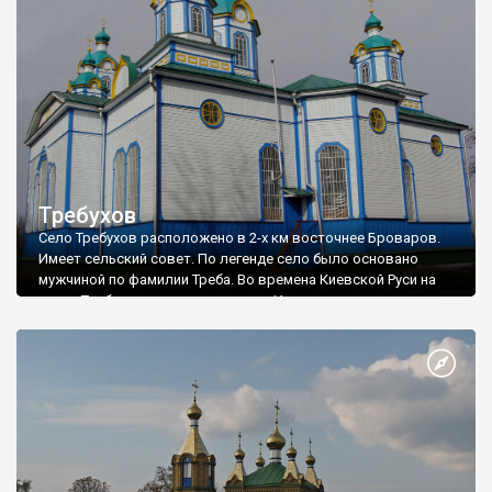
Требухов
Село Требухов расположено в 2-х км восточнее Броваров.
Имеет сельский совет. По легенде село было основано
мужчиной по фамилии Треба. Во времена Киевской Руси на
месте Требухов стояло поселение Иваничи, которое
разрушили татаро-монголы. Требухов был основан в XIV
веке. Сейчас в селе проживает более 6500 человек.