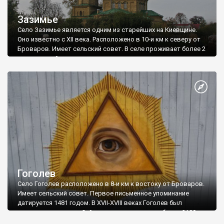
Зазимье
Село Зазимье является одним из старейших на Киевщине.
Оно известно с XII века. Расположено в 10-и км к северу от
Броваров. Имеет сельский совет. В селе проживает более 2
тыс. жителей.
Гоголев
Село Гоголев расположено в 8-и км к востоку от Броваров.
Имеет сельский совет. Первое письменное упоминание
датируется 1481 годом. В XVII-XVIII веках Гоголев был
казацким городком. Сейчас в селе проживает более 2100
человек.