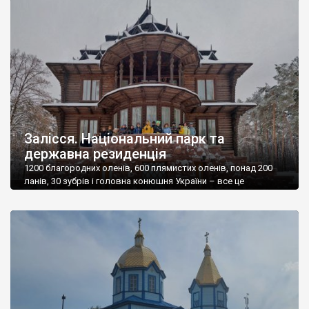
Мазепою і вона значно відоміша. А от Троїцька церква у
Гостролуччі поки залишається майже забутою. Її збудував на
[…]
Залісся. Національний парк та
державна резиденція
1200 благородних оленів, 600 плямистих оленів, понад 200
ланів, 30 зубрів і головна конюшня України – все це
Національний природний парк та Державна резиденція
“Залісся”. Перенасичення тваринами цієї території – відомий
серед зоологів факт. Неймовірні стада оленів – таке в
Україні можна побачити хіба що на Бирючому острові. А ще
тут є Музей природи та […]