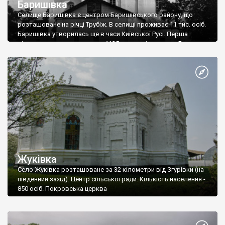
Баришівка
Селище Баришівка є центром Баришівського району, що
розташоване на річці Трубіж. В селищі проживає 11 тис. осіб.
Баришівка утворилась ще в часи Київської Русі. Перша
літописна згадка датується 1125 роком під назвою Баруч.
Виникнення цього поселення пов’язане з розквітом
Переяславського князівства. В Баришівці була збудована
Благовіщинська церква, яка вважалась одною з найкращих
церков Лівобережжя.
Жуківка
Село Жуківка розташоване за 32 кілометри від Згурівки (на
південний захід). Центр сільської ради. Кількість населення -
850 осіб. Покровська церква