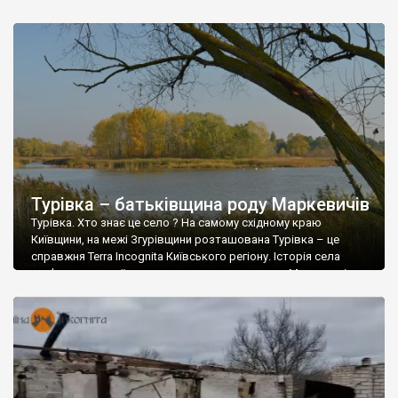
це було козацьке село, яке належало до Першої сотні
Переяславського полку. Пізніше належало різним
власникам, які були вихідцями із козацьких […]
Турівка – батьківщина роду Маркевичів
Турівка. Хто знає це село ? На самому східному краю
Київщини, на межі Згурівщини розташована Турівка – це
справжня Terra Incognita Київського регіону. Історія села
пов’язана з українським старшинським родом Маркевичів та
двома видатними особистостями в історії України, і якими !
Колишній парк Маркевичей у Турівці Тут мешкав і похований
Микола Андрійович Маркевич ( р.ж. […]