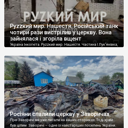
Руzzкий мир. Нашестя. Російський танк
чотири рази вистрілив у церкву. Вона
зайнялася і згоріла вщент
Україна Інкогніта. Руzzкий мир. Нашестя. Частина І Лук’янівка,
Новий Биків, Нова Басань, Перемога. 24 лютого російська
орда перетнула кордон і трасою Н 07, повз Суми,
попрямувала у напрямку Києва. Вже за добу загарбники були
на межі Чернігівської та Київської областей. Сили української
територіальної оборони зупинили ворогів на лінії заплави
річки Трубіж. Звідси росіяни, великими загонами […]
Росіяни спалили церкву у Заворичах
Про Заворичі ми уже писали на наших сторінках. Тоді храм
був цілим. Заворичі – одне із найстаріших поселень України.