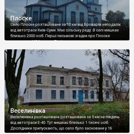
Плоске
Село Плоске розташоване за 10 км від Броварів неподалік
від автотраси Київ-Суми. Має сільську раду. В селі мешкає
близько 2000 осіб. Перші письмові згадки про Плоске
датуються 1624 роком. Тоді це поселення належало княгині
Мар’яні Корецькій. Плоске населяли вихідці із села Димерка
та козаки Гоголівської сотні. Після Корецької плосківськими
землями володіла родина Виговських, потім вони […]
Веселинівка
Веселинівка розташована розташована за 5 км на південь
від автотраси Е-40. Тут мешкає близько 1 тисячі осіб.
Дослідники припускають, що село було засноване у 16
столітті. До 1946 року воно називалося Скопці. У 18 столітті