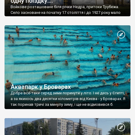
одну поїздку….
Войкове розташоване біля річки Недра, притоки Трубежа.
Село засноване на початку 17 століття і до 1927 року мало
назву Ветове. Зараз тут мешкає понад 1000 чол.
Аквапарк у Броварах
Добре все-таки серед зими поринути у літо. І не десь у Єгипті,
а за якихось два десятки кілометрів від Києва - у Броварах. Я
так поринав тричі за минулу зиму, і ще не відмовився б.