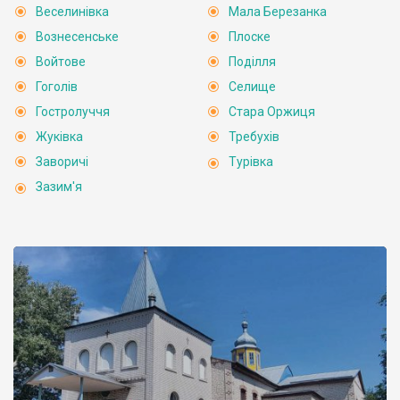
Веселинівка
Мала Березанка
Вознесенське
Плоске
Войтове
Поділля
Гоголів
Селище
Гостролуччя
Стара Оржиця
Жуківка
Требухів
Заворичі
Турівка
Зазим'я