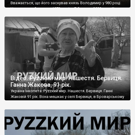
Вважається, що його заснував князь Володимир у 980 році.
Церкву тут збудували 1873 році, а 7 березня 2022 року її
повністю спалили російські окупанти. Залишилися лише
підмурки та купа горілого заліза із даху.
Відео. Руzzкий мир. Нашестя. Бервиця.
Ганна Жакова, 91 рік.
Україна Інкогніта. Руzzкий мир. Нашестя. Бервиця. Ганні
Жаковій 91 рік. Вона мешкає у селі Бервиця, в Броварському
районі на Київщині. Розповідає про те, як вона пережила
останні дні російської окупації, як все гриміло й вибухало в
останні дні…