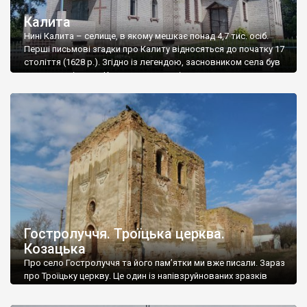
Калита
Нині Калита – селище, в якому мешкає понад 4,7 тис. осіб.
Перші письмові згадки про Калиту відносяться до початку 17
століття (1628 р.). Згідно із легендою, засновником села був
козак на прізвище Калита, хоча деякі перекази кажуть, що це
був багатий мірошник. Хоча козак теж міг бути (або стати)
мірошником, адже село заснували на вітряному […]
Гостролуччя. Троїцька церква.
Козацька
Про село Гостролуччя та його пам’ятки ми вже писали. Зараз
про Троїцьку церкву. Це один із напівзруйнованих зразків
українського бароко. Ще один такий маємо у Дігтярівці (про
неї ми вже писали) – то церква збудована гетьманом Іваном