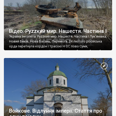
Відео. Руzzкий мир. Нашестя. Частина І
Україна Інкогніта. Руzzкий мир. Нашестя. Частина І Лук’янівка,
Новий Биків, Нова Басань, Перемога. 24 лютого російська
орда перетнула кордон і трасою Н 07, повз Суми,
попрямувала у напрямку Києва. Вже за добу загарбники були
на межі Чернігівської та Київської областей. Сили української
територіальної оборони зупинили ворогів на лінії заплави
річки Трубіж. Звідси росіяни, великими загонами […]
Войкове. Відлуння імперії. Стаття про