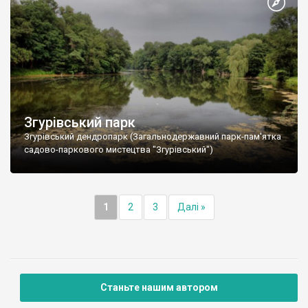
Згурівський парк
Згурівський дендропарк (Загальнодержавний парк-пам'ятка
садово-паркового мистецтва "Згурівський")
1
2
3
Далі »
Станьте нашим автором