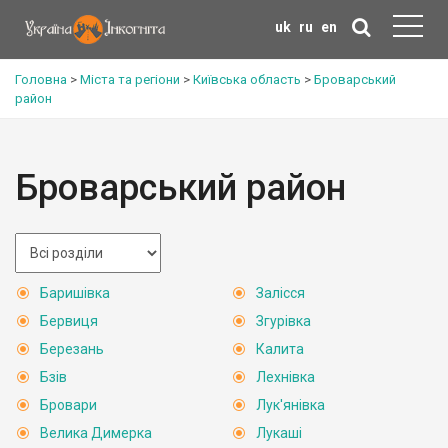
uk
ru
en
Головна
>
Міста та регіони
>
Київська область
>
Броварський
район
Броварський район
Баришівка
Залісся
Бервиця
Згурівка
Березань
Калита
Бзів
Лехнівка
Бровари
Лук'янівка
Велика Димерка
Лукаші