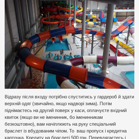
Відразу після входу потрібно спуститись у гардероб й здати
верхній одяг (звичайно, якщо надворі зима). Потім
піднімаєтесь на другий поверх у каси, оплачуєте вхідний
квиток (якщо ви не іменинник, бо іменинникам
безкоштовно), вам начіплюють на руку спеціальний
браслет із вбудованим чіпом. То ваш пропуск і кредитна
карточка. Кредиту на браслеті 500 грн. Перевдягаєтесь і