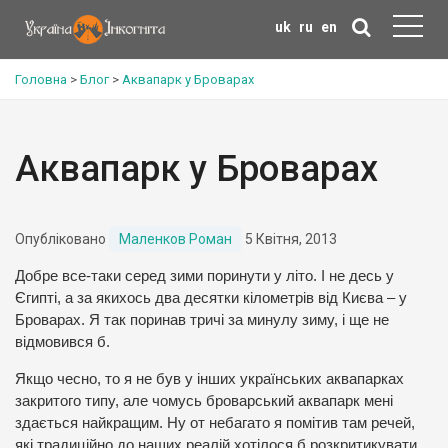
uk
ru
en
Головна
>
Блог
>
Аквапарк у Броварах
Аквапарк у Броварах
Опубліковано
Маленков Роман
5 Квітня, 2013
Добре все-таки серед зими поринути у літо. І не десь у
Єгипті, а за якихось два десятки кілометрів від Києва – у
Броварах. Я так поринав тричі за минулу зиму, і ще не
відмовився б.
Якщо чесно, то я не був у інших українських аквапарках
закритого типу, але чомусь броварський аквапарк мені
здається найкращим. Ну от небагато я помітив там речей,
які традиційно до наших реалій хотілося б розкритикувати.