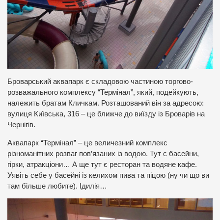
Броварський аквапарк є складовою частиною торгово-
розважального комплексу “Термінал”, який, подейкують,
належить братам Кличкам. Розташований він за адресою:
вулиця Київська, 316 – це ближче до виїзду із Броварів на
Чернігів.
Аквапарк “Термінал” – це величезний комплекс
різноманітних розваг пов’язаних із водою. Тут є басейни,
гірки, атракціони… А ще тут є ресторан та водяне кафе.
Уявіть себе у басейні із келихом пива та піцою (ну чи що ви
там більше любите). Ідилія…