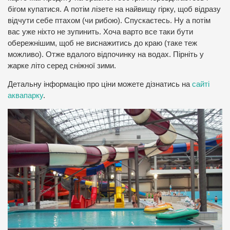
бігом купатися. А потім лізете на найвищу гірку, щоб відразу
відчути себе птахом (чи рибою). Спускаєтесь. Ну а потім
вас уже ніхто не зупинить. Хоча варто все таки бути
обережнішим, щоб не виснажитись до краю (таке теж
можливо). Отже вдалого відпочинку на водах. Пірніть у
жарке літо серед сніжної зими.
Детальну інформацію про ціни можете дізнатись на
сайті
аквапарку
.