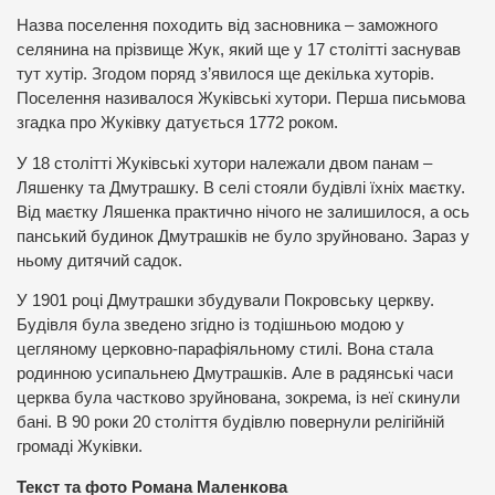
Назва поселення походить від засновника – заможного
селянина на прізвище Жук, який ще у 17 столітті заснував
тут хутір. Згодом поряд з’явилося ще декілька хуторів.
Поселення називалося Жуківські хутори. Перша письмова
згадка про Жуківку датується 1772 роком.
У 18 столітті Жуківські хутори належали двом панам –
Ляшенку та Дмутрашку. В селі стояли будівлі їхніх маєтку.
Від маєтку Ляшенка практично нічого не залишилося, а ось
панський будинок Дмутрашків не було зруйновано. Зараз у
ньому дитячий садок.
У 1901 році Дмутрашки збудували Покровську церкву.
Будівля була зведено згідно із тодішньою модою у
цегляному церковно-парафіяльному стилі. Вона стала
родинною усипальнею Дмутрашків. Але в радянські часи
церква була частково зруйнована, зокрема, із неї скинули
бані. В 90 роки 20 століття будівлю повернули релігійній
громаді Жуківки.
Текст та фото Романа Маленкова