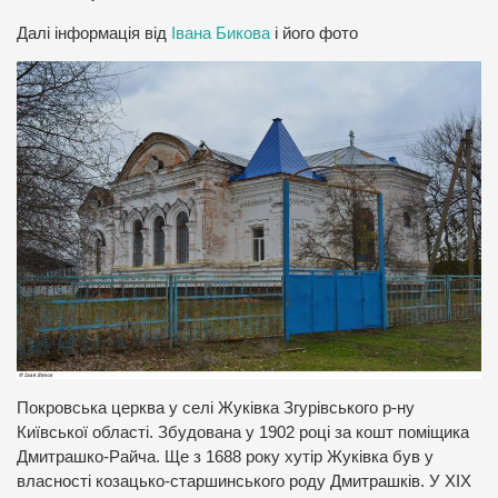
Далі інформація від
Івана Бикова
і його фото
Покровська церква у селі Жуківка Згурівського р-ну
Київської області. Збудована у 1902 році за кошт поміщика
Дмитрашко-Райча. Ще з 1688 року хутір Жуківка був у
власності козацько-старшинського роду Дмитрашків. У XIX