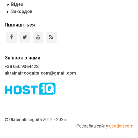
Відео
Закордон
Підпишіться
Зв'язок з нами
+38 050 9364428
ukrainaincognita.com@gmail.com
© UkrainaIncognita 2012 - 2026
Розробка сайту
geotlon.com