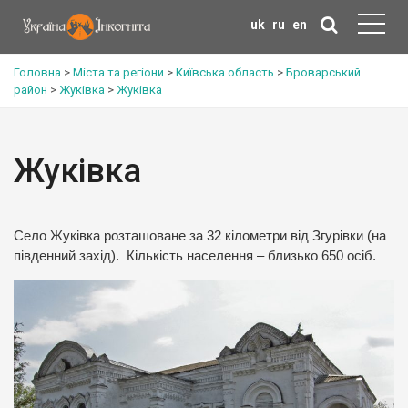
uk
ru
en
Головна
>
Міста та регіони
>
Київська область
>
Броварський
район
>
Жуківка
>
Жуківка
Жуківка
Село Жуківка розташоване за 32 кілометри від Згурівки (на
південний захід). Кількість населення – близько 650 осіб.