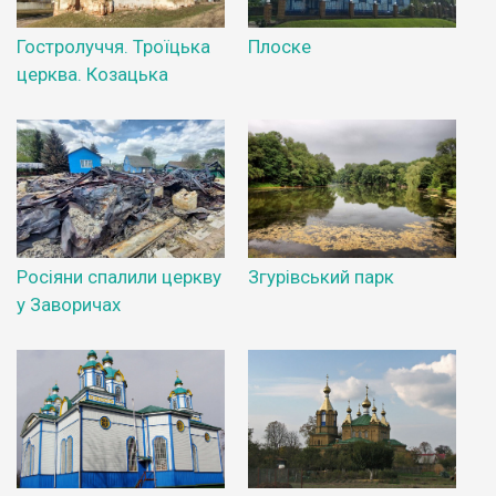
Гостролуччя. Троїцька
Плоске
церква. Козацька
Росіяни спалили церкву
Згурівський парк
у Заворичах