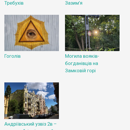
Требухів
Зазим’я
Гоголів
Могила вояків-
богданівців на
Замковій горі
Андріївський узвіз 2в –