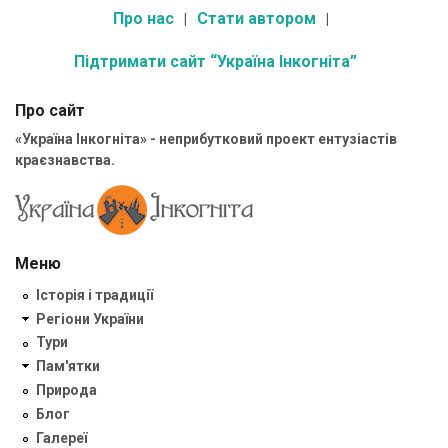
Про нас
Стати автором
Підтримати сайт “Україна Інкогніта”
Про сайт
«Україна Інкогніта» - неприбутковий проект ентузіастів
краєзнавства.
Меню
Історія і традиції
Регіони України
Тури
Пам'ятки
Природа
Блог
Галереї