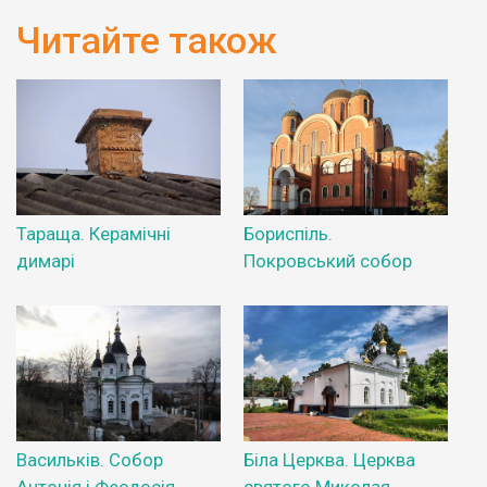
Читайте також
Тараща. Керамічні
Бориспіль.
димарі
Покровський собор
Васильків. Собор
Біла Церква. Церква