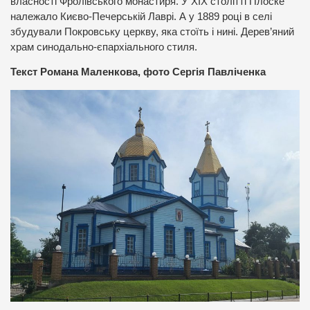
власності Фролівського монастиря. У ХІХ столітті Плоске
належало Києво-Печерській Лаврі. А у 1889 році в селі
збудували Покровську церкву, яка стоїть і нині. Дерев’яний
храм синодально-єпархіального стиля.
Текст Романа Маленкова, фото Сергія Павліченка