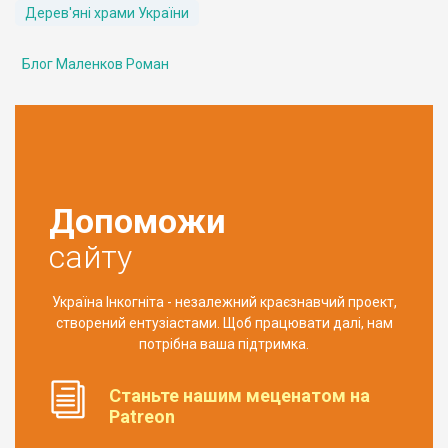
Дерев'яні храми України
Блог Маленков Роман
Допоможи
сайту
Україна Інкогніта - незалежний краєзнавчий проект,
створений ентузіастами. Щоб працювати далі, нам
потрібна ваша підтримка.
Станьте нашим меценатом на
Patreon