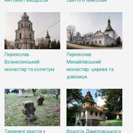
Антонія і Феодосія
святого Миколая
Переяслав.
Переяслав.
Вознесенський
Михайлівський
монастир та колегіум
монастир: церква та
дзвіниця.
Таємничі хрести у
Водогін Даміловського