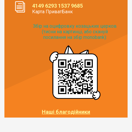
4149 6293 1537 9685
Карта ПриватБанк
Збір на оцифровку козацьких церков
(тисни на картинці, або скануй
посилання на збір monobank):
Наші благодійники