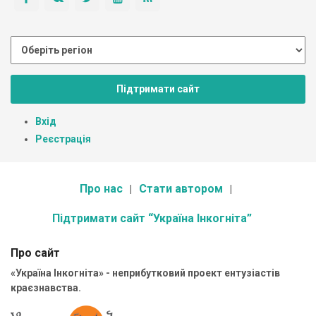
Підтримати сайт
Вхід
Реєстрація
Про нас
Стати автором
Підтримати сайт “Україна Інкогніта”
Про сайт
«Україна Інкогніта» - неприбутковий проект ентузіастів
краєзнавства.