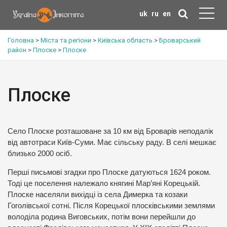
uk
ru
en
Головна
>
Міста та регіони
>
Київська область
>
Броварський
район
>
Плоске
>
Плоске
Плоске
Село Плоске розташоване за 10 км від Броварів неподалік
від автотраси Київ-Суми. Має сільську раду. В селі мешкає
близько 2000 осіб.
Перші письмові згадки про Плоске датуються 1624 роком.
Тоді це поселення належало княгині Мар’яні Корецькій.
Плоске населяли вихідці із села Димерка та козаки
Гоголівської сотні. Після Корецької плосківськими землями
володіла родина Виговських, потім вони перейшли до