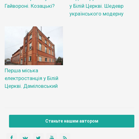
Гайвороні. Козацькі?
у Білій Церкві. Шедевр
українського модерну
Перша міська
електростанція у Білій
Церкві. Даміловський
Станьте нашим автором