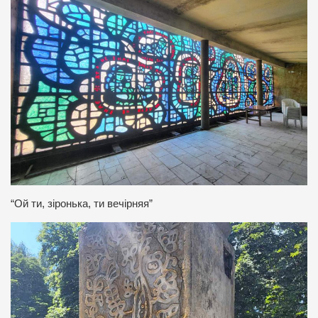
“Ой ти, зіронька, ти вечірняя”