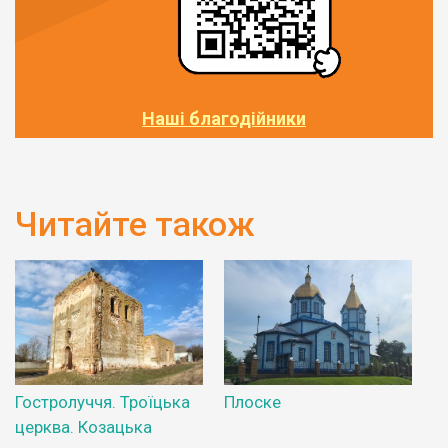
Наші благодійники
Читайте також
Гостролуччя. Троїцька
Плоске
церква. Козацька