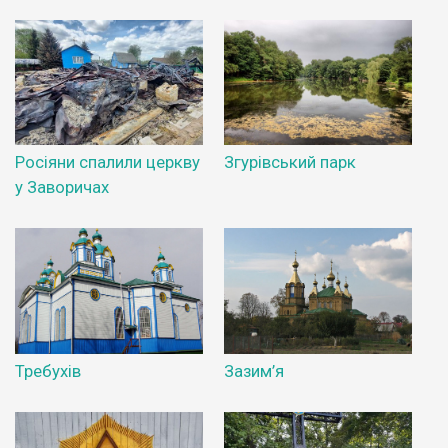
Росіяни спалили церкву
Згурівський парк
у Заворичах
Требухів
Зазим’я