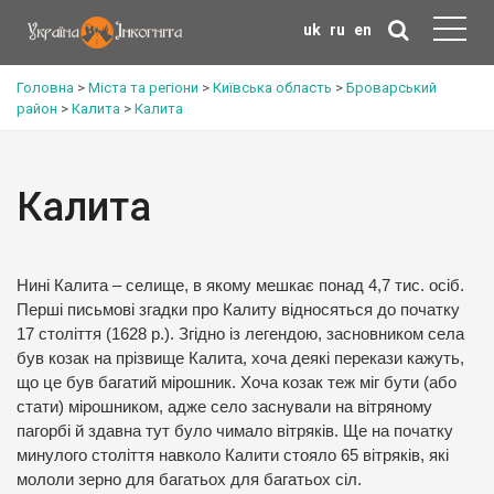
uk
ru
en
Головна
>
Міста та регіони
>
Київська область
>
Броварський
район
>
Калита
>
Калита
Калита
Нині Калита – селище, в якому мешкає понад 4,7 тис. осіб.
Перші письмові згадки про Калиту відносяться до початку
17 століття (1628 р.). Згідно із легендою, засновником села
був козак на прізвище Калита, хоча деякі перекази кажуть,
що це був багатий мірошник. Хоча козак теж міг бути (або
стати) мірошником, адже село заснували на вітряному
пагорбі й здавна тут було чимало вітряків. Ще на початку
минулого століття навколо Калити стояло 65 вітряків, які
мололи зерно для багатьох для багатьох сіл.