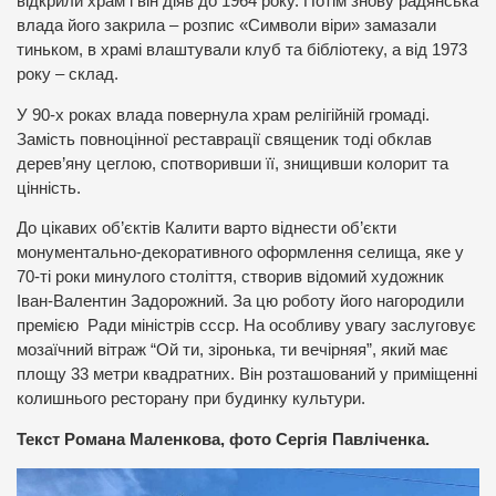
відкрили храм і він діяв до 1964 року. Потім знову радянська
влада його закрила – розпис «Символи віри» замазали
тиньком, в храмі влаштували клуб та бібліотеку, а від 1973
року – склад.
У 90-х роках влада повернула храм релігійній громаді.
Замість повноцінної реставрації священик тоді обклав
дерев’яну цеглою, спотворивши її, знищивши колорит та
цінність.
До цікавих об’єктів Калити варто віднести об’єкти
монументально-декоративного оформлення селища, яке у
70-ті роки минулого століття, створив відомий художник
Іван-Валентин Задорожний. За цю роботу його нагородили
премією Ради міністрів ссср. На особливу увагу заслуговує
мозаїчний вітраж “Ой ти, зіронька, ти вечірняя”, який має
площу 33 метри квадратних. Він розташований у приміщенні
колишнього ресторану при будинку культури.
Текст Романа Маленкова, фото Сергія Павліченка.