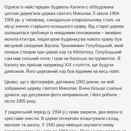
Однією із найстаріших будівель Калити є оббудована
цеглою дерев’яна церква святого Миколая. Її звели 1904-
1905 рр. у типовому, синодально-єпархіальному стилі, на
місці значно старішого козацького храму. Від старої церкви
залишилася гробниця із невідомим похованням – імовірно
могила ктитора. Ініціатором будівництва нового храму був
місцевий священик Василь Трохимович Голубоцький, який
пізніше створив при церкві хор та бібліотеку. Голубоцький
сам мав сильний голос і грав на багатьох інструментах. В
Калиту він приїхав наприкінці ХІХ століття, ще будучи
дияконом. Його церковний хор був відомим на весь повіт.
Цікаво, що є фотографія, датована 1902 роком, на якій
зображено церкву святого Миколая. Вчені більше схильні
думати, що датування фото неправильне, і його робили
після 1905 року.
У радянський період (у 1934 р.) храм закрили, два верхи із
хрестами знесли. В церкві почергово влаштували склад,
магазин та школу. У 1941 році німецькі окупанти знову