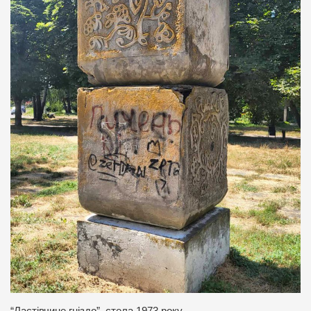
“Ластівчине гніздо”, стела 1973 року