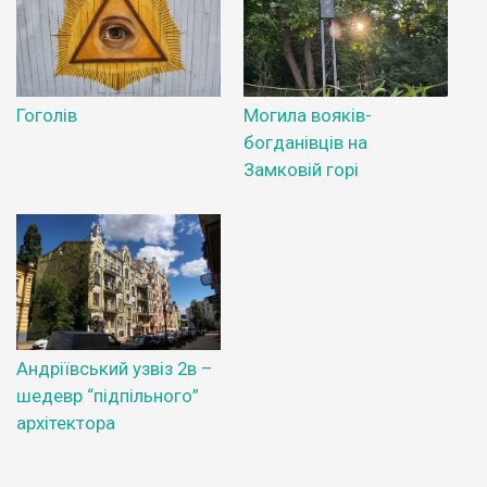
Гоголів
Могила вояків-
богданівців на
Замковій горі
Андріївський узвіз 2в –
шедевр “підпільного”
архітектора