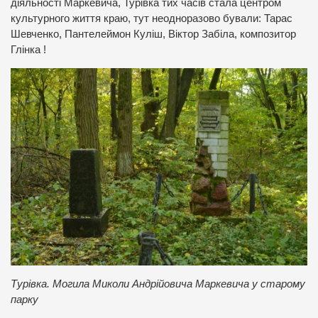
діяльності Маркевича, Турівка тих часів стала центром
культурного життя краю, тут неодноразово бували: Тарас
Шевченко, Пантелеймон Куліш, Віктор Забіла, композитор
Глінка !
Турівка. Могила Миколи Андрійовича Маркевича у старому
парку