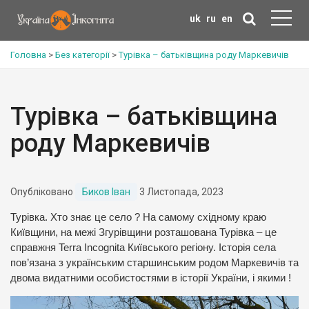
uk
ru
en
Головна
>
Без категорії
>
Турівка – батьківщина роду Маркевичів
Турівка – батьківщина
роду Маркевичів
Опубліковано
Биков Іван
3 Листопада, 2023
Турівка. Хто знає це село ? На самому східному краю
Київщини, на межі Згурівщини розташована Турівка – це
справжня Terra Incognita Київського регіону. Історія села
пов’язана з українським старшинським родом Маркевичів та
двома видатними особистостями в історії України, і якими !