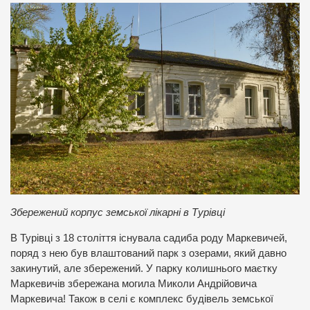
Збережений корпус земської лікарні в Турівці
В Турівці з 18 століття існувала садиба роду Маркевичей,
поряд з нею був влаштований парк з озерами, який давно
закинутий, але збережений. У парку колишнього маєтку
Маркевичів збережана могила Миколи Андрійовича
Маркевича! Також в селі є комплекс будівель земської