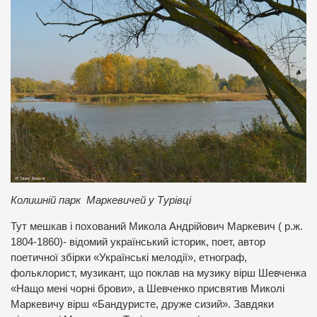
Колишній парк Маркевичей у Турівці
Тут мешкав і похований Микола Андрійович Маркевич ( р.ж.
1804-1860)- відомий український історик, поет, автор
поетичної збірки «Українські мелодії», етнограф,
фольклорист, музикант, що поклав на музику вірш Шевченка
«Нащо мені чорні брови», а Шевченко присвятив Миколі
Маркевичу вірш «Бандуристе, друже сизий». Завдяки