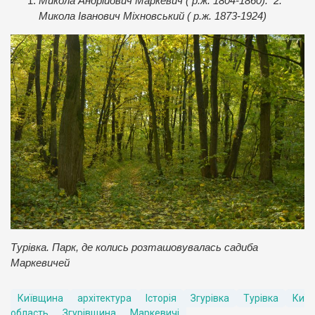
Микола Андрійович Маркевич ( р.ж. 1804-1860). 2.
Микола Іванович Міхновський ( р.ж. 1873-1924)
Турівка. Парк, де колись розташовувалась садиба
Маркевичей
Київщина
архітектура
Історія
Згурівка
Турівка
Київ
область
Згурівщина
Маркевичі