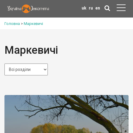
uk
ru
en
Головна
>
Маркевичі
Маркевичі