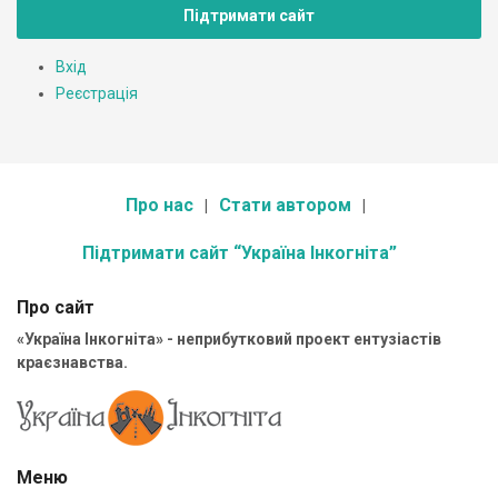
Підтримати сайт
Вхід
Реєстрація
Про нас
Стати автором
Підтримати сайт “Україна Інкогніта”
Про сайт
«Україна Інкогніта» - неприбутковий проект ентузіастів
краєзнавства.
Меню