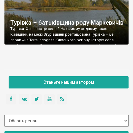
Турівка – батьківщина роду Маркевичів
Турівка. Хто знає це село ? На самому східному краю
Київщини, на межі Згурівщини розташована Турівка – це
справжня Terra Incognita Київського регіону. Історія села
пов’язана з українським старшинським родом Маркевичів та
двома видатними особистостями в історії України, і якими !
Колишній парк Маркевичей у Турівці Тут мешкав і похований
Микола Андрійович Маркевич ( р.ж. […]
Станьте нашим автором