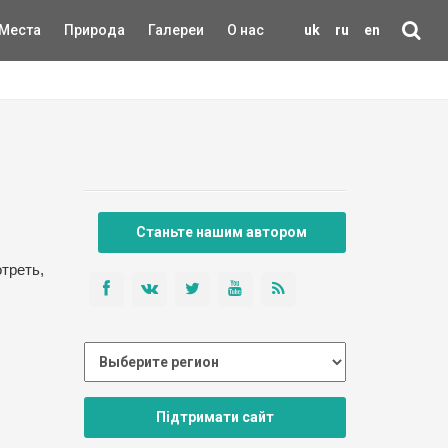
Места
Природа
Галереи
О нас
uk
ru
en
Станьте нашим автором
треть,
Підтримати сайт