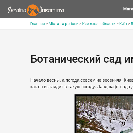
Мага
Главная
>
Міста та регіони
>
Киевская область
>
Київ
>
Б
Ботанический сад 
Начало весны, а погода совсем не весенняя. Кие
как он выглядит в такую погоду. Ландшафт сада