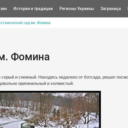
зин
История и традиции
Регионы Украины
Заграница
отанический сад им. Фомина
им. Фомина
в серый и снежный. Находясь недалеко от ботсада, решил посмо
 довольно оригинальный и холмистый.