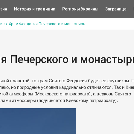
зин
История и традиции
Регионы Украины
Заграница
иев. Храм Феодосия Печерского и монастырь
я Печерского и монастыр
ной планетой, то храм Святого Феодосия будет ее спутником. 
еко, но природные условия кардинально отличаются. Так и Кие
той атмосферы (Московского патриархата), а церковь Святого
елами атмосферы (подчиняется Киевскому патриархату).