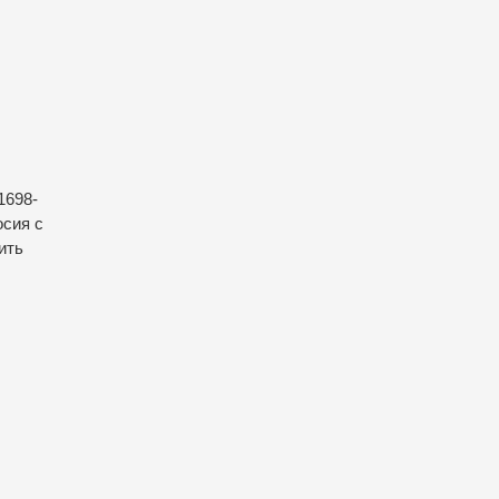
1698-
осия с
ить