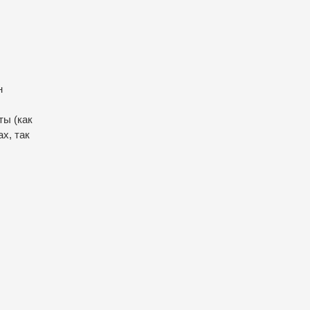
н
ты (как
х, так