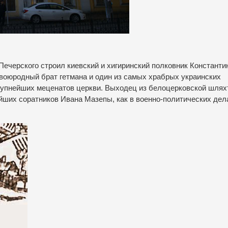
Печерского строил киевский и xигиринский полковник Константи
воюродный брат гетмана и один из самых храбрых украинских
рупнейших меценатов церкви. Выходец из белоцерковской шлях
йших соратников Ивана Мазепы, как в военно-политических дела