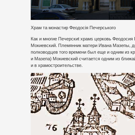
Храм та монастир Феодосія Печерського
Как и многие Печерскиt храмs церковь Феодосия 
Мокиевский. Племянник матери Ивана Мазепы, д
полководцев того времени был еще и одним из к
и Мазепа) Мокиевский считается одним из ближа
и в храмостроительстве.