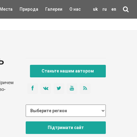
Места
Природа
Галереи
О нас
uk
ru
en
ь
Станьте нашим автором
Причем
во-
Підтримати сайт