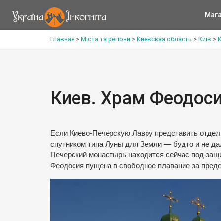
Мага
Главная
>
Міста та регіони
>
Киевская область
>
Київ
>
К
Киев. Храм Феодоси
Если Киево-Печерскую Лавру представить отдель
спутником типа Луны для Земли — будто и не дал
Печерский монастырь находится сейчас под защи
Феодосия пущена в свободное плавание за пред