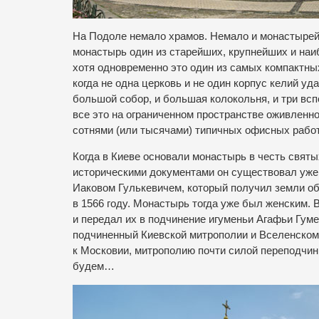
На Подоле немало храмов. Немало и монастырей
монастырь один из старейших, крупнейших и на
хотя одновременно это один из самых компактны
когда не одна церковь и не один корпус келий уд
большой собор, и большая колокольня, и три вс
все это на ограниченном пространстве оживленн
сотнями (или тысячами) типичных офисных работ
Когда в Киеве основали монастырь в честь святы
историческими документами он существовал уже 
Иаковом Гулькевичем, который получил земли об
в 1566 году. Монастырь тогда уже был женским. В
и передал их в подчинение игуменьи Агафьи Гум
подчиненный Киевской митрополии и Вселенскому
к Московии, митрополию почти силой переподчин
будем…