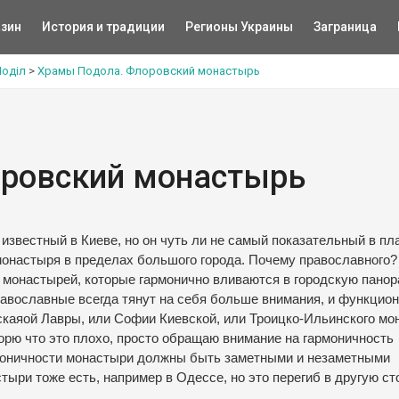
зин
История и традиции
Регионы Украины
Заграница
Поділ
>
Храмы Подола. Флоровский монастырь
ровский монастырь
известный в Киеве, но он чуть ли не самый показательный в пл
монастыря в пределах большого города. Почему православного?
 монастырей, которые гармонично вливаются в городскую панор
равославные всегда тянут на себя больше внимания, и функцио
рскаяой Лавры, или Софии Киевской, или Троицко-Ильинского м
ворю что это плохо, просто обращаю внимание на гармоничность
армоничности монастыри должны быть заметными и незаметными
ри тоже есть, например в Одессе, но это перегиб в другую ст