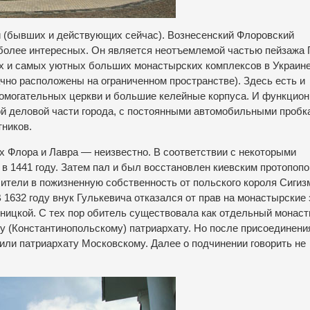
 (бывших и действующих сейчас). Вознесенский Флоровский
иболее интересных. Он является неотъемлемой частью пейзажа 
х и самых уютных больших монастырских комплексов в Украине
ачно расположены на ограниченном пространстве). Здесь есть и
помогательных церкви и большие келейные корпуса. И функцион
ой деловой части города, с постоянными автомобильными пробк
ников.
х Флора и Лавра — неизвестно. В соответствии с некоторыми
в 1441 году. Затем пал и был восстановлен киевским протопоп
ители в пожизненную собственность от польского короля Сигизм
 1632 году внук Гулькевича отказался от прав на монастырские 
еницкой. С тех пор обитель существовала как отдельный монаст
 (Константинопольскому) патриархату. Но после присоединени
или патриархату Московскому. Далее о подчинении говорить не