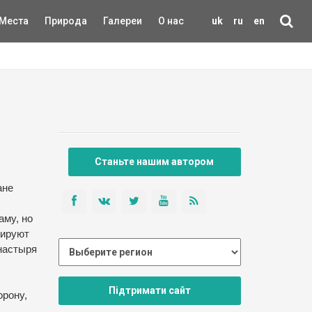
Места
Природа
Галереи
О нас
uk
ru
en
Станьте нашим автором
ане
аму, но
нируют
онастыря
Підтримати сайт
орону,