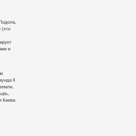
Подола,
 (это
ирует
ами и
ом
унда II
земли,
ырь,
я Киева