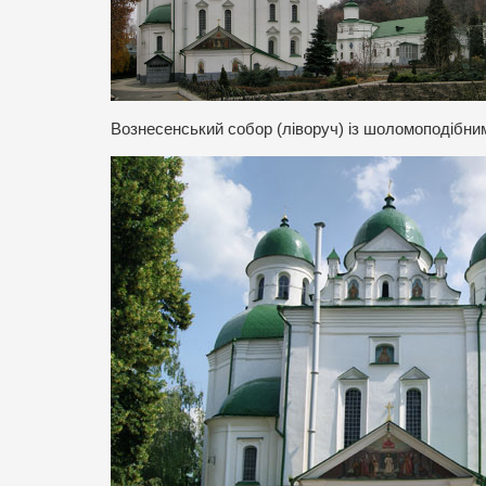
Вознесенський собор (ліворуч) із шоломоподібни