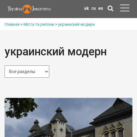
uk
ru
en
Главная
>
Міста та регіони
>
украинский модерн
украинский модерн