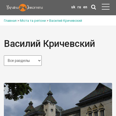
uk
ru
en
Главная
>
Міста та регіони
>
Василий Кричевский
Василий Кричевский