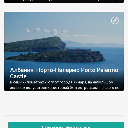
Албания. Порто-Палермо Porto Palermo
Castle
В семи километрах к югу от города Химара, на небольшом
зеленом полуостровке, который был островком, пока его не
присоединили к материку песчаной дамбой, расположе
Станьте нашим автором