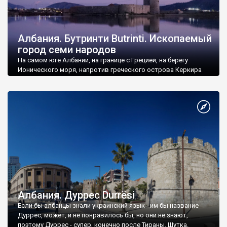
Албания. Бутринти Butrinti. Ископаемый
город семи народов
На самом юге Албании, на границе с Грецией, на берегу
Ионического моря, напротив греческого острова Керкира
лежит древнее поселение Бутринти Butrinti.
Албания. Дуррес Durrësi
Если бы албанцы знали украинский язык - им бы название
Дуррес, может, и не понравилось бы, но они не знают,
поэтому Дуррес - супер, конечно после Тираны. Шутка.