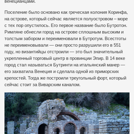
венецианцами.
Поселение было основано как греческая колония Коринфа,
на острове, который сейчас является полуостровом – море
с тех пор опустилось. Его первое название было Бутротон.
Римляне обнесли город на острове сплошным высоким и
толстым забором и переименовали в Бутротум. Всестготы
не переименовывали — они просто разрушили его в 551
году, но византийцы отстроили — это был значительный
укрепленный торговый центр в провинции Эпир. В 14 веке
город стал называться Бутринти на итальянский манер —
его захватила Венеция и сделала одной из приморских
крепостей. Тогда же построили треугольный форт, который
сейчас стоит за Виварским каналом.