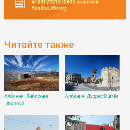
410012321372402 кошелек
Yandex.Money
Читайте также
Албания. Либохова
Албания. Дуррес Durrësi
Libohovë