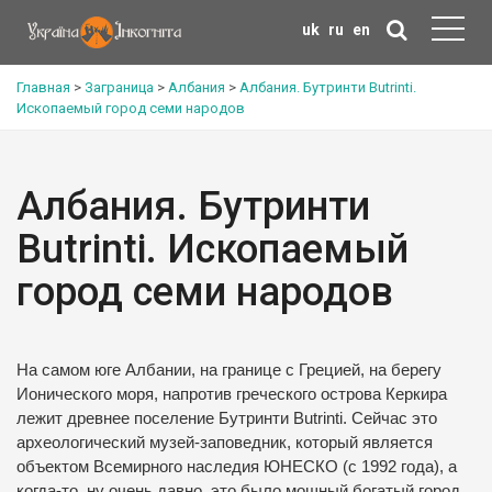
uk
ru
en
Главная
>
Заграница
>
Албания
>
Албания. Бутринти Butrinti.
Ископаемый город семи народов
Албания. Бутринти
Butrinti. Ископаемый
город семи народов
На самом юге Албании, на границе с Грецией, на берегу
Ионического моря, напротив греческого острова Керкира
лежит древнее поселение Бутринти Butrinti. Сейчас это
археологический музей-заповедник, который является
объектом Всемирного наследия ЮНЕСКО (с 1992 года), а
когда-то, ну очень давно, это было мощный богатый город,