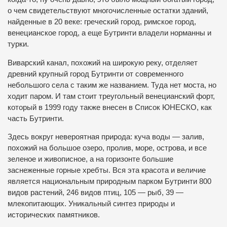
о чем свидетельствуют многочисленные остатки зданий,
найденные в 20 веке: греческий город, римское город,
венецианское город, а еще Бутринти владели норманны и
турки.
Виварский канал, похожий на широкую реку, отделяет
древний крупный город Бутринти от современного
небольшого села с таким же названием. Туда нет моста, но
ходит паром. И там стоит треугольный венецианский форт,
который в 1999 году также внесен в Список ЮНЕСКО, как
часть Бутринти.
Здесь вокруг невероятная природа: куча воды — залив,
похожий на большое озеро, пролив, море, острова, и все
зеленое и живописное, а на горизонте большие
заснеженные горные хребты. Вся эта красота и величие
является национальным природным парком Бутринти 800
видов растений, 246 видов птиц, 105 — рыб, 39 —
млекопитающих. Уникальный синтез природы и
исторических памятников.